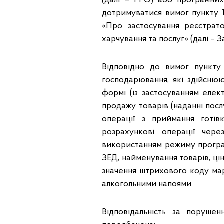
(далі – РРО) або програмних
дотримуватися вимог пункту 1
«Про застосування реєстрато
харчування та послуг» (далі – 
Відповідно до вимог пункту
господарювання, які здійснюю
формі (із застосуванням елек
продажу товарів (наданні послу
операції з приймання готів
розрахункові операції чер
використанням режиму програм
ЗЕД, найменування товарів, цін
значення штрихового коду мар
алкогольними напоями.
Відповідальність за поруш