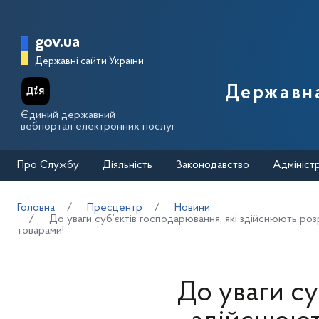
Перейти до основного вмісту
Головна сторінка Державної п
gov.ua
Державні сайти України
Державна
Єдиний державний
вебпортал електронних послуг
Про Службу
Діяльність
Законодавство
Адмініст
Головна
Пресцентр
Новини
До уваги суб’єктів господарювання, які здійснюють роз
товарами!
До уваги су