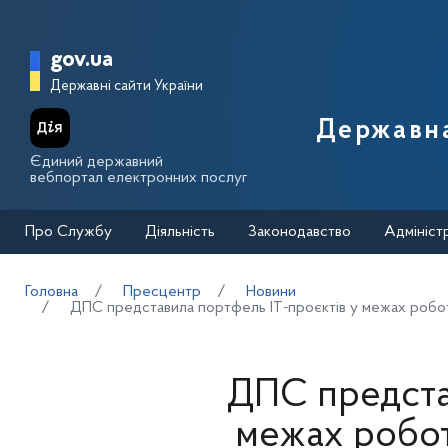
Перейти до основного вмісту
Головна сторінка Державної п
gov.ua
Державні сайти України
Державна
Єдиний державний
вебпортал електронних послуг
Про Службу
Діяльність
Законодавство
Адмініст
Головна
Пресцентр
Новини
ДПС представила портфель ІТ-проєктів у межах робо
ДПС предста
межах роботи