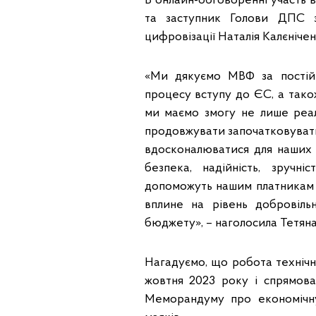
В онлайн-обговоренні участь 
та заступник Голови ДПС 
цифровізації Наталія Калєнічен
«Ми дякуємо МВФ за постійн
процесу вступу до ЄС, а тако
ми маємо змогу не лише реалі
продовжувати започатковувати
вдосконалюватися для наших п
безпека, надійність, зручн
допоможуть нашим платникам у
вплине на рівень добровіль
бюджету», – наголосила Тетяна
Нагадуємо, що робота техніч
жовтня 2023 року і спрямова
Меморандуму про економічну