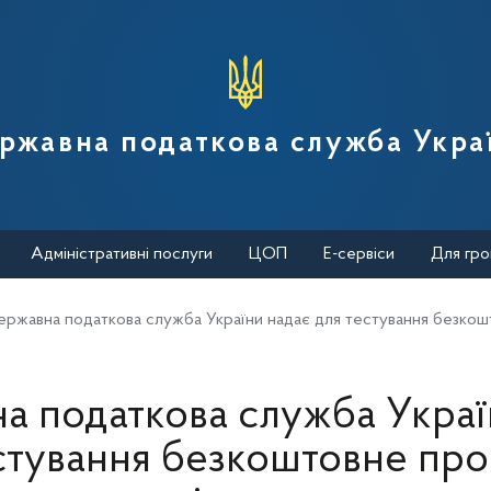
вної податкової служби України
ржавна податкова служба Укра
Адміністративні послуги
ЦОП
Е-сервіси
Для гро
ержавна податкова служба України надає для тестування безкош
а податкова служба Украї
стування безкоштовне пр