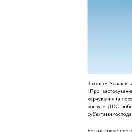
Законом України в
«Про застосуванн
харчування та посл
послуг» ДПС зобо
суб’єктами господ
Безкоштовне прог