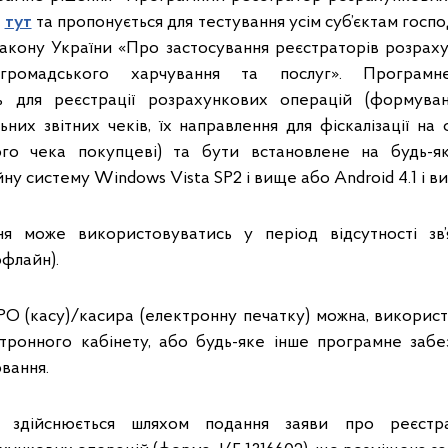
е
тут
та пропонується для тестування усім суб’єктам госп
акону України «Про застосування реєстраторів розрах
, громадського харчування та послуг». Програм
ь для реєстрації розрахункових операцій (формува
ьних звітних чеків, їх направлення для фіскалізації на
ого чека покупцеві) та бути встановлене на будь-я
ну систему Windows Vista SP2 і вище або Android 4.1 і в
я може використовуватись у період відсутності зв’
флайн).
О (касу)/касира (електронну печатку) можна, викори
тронного кабінету, або будь-яке інше програмне забе
вання.
 здійснюється шляхом подання заяви про реєстр