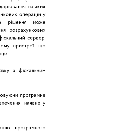
одарювання, на яких
ункових операцій у
не рішення може
ння розрахункових
 фіскальний сервер,
кому пристрої, що
ище.
язку з фіскальним
стовуючи програмне
зпечення, наявне у
ацію програмного