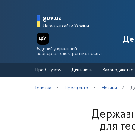
Перейти до основного вмісту
Головна сторінка Держа
gov.ua
Державні сайти України
Де
Єдиний державний
вебпортал електронних послуг
Про Службу
Діяльність
Законодавство
Головна
Пресцентр
Новини
Д
Державн
для те