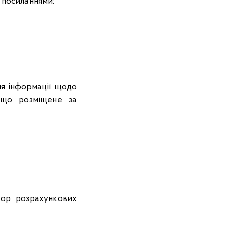
 посиланнями:
ня інформації щодо
, що розміщене за
тор розрахункових