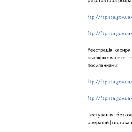
реєстратора розра
ftp://ftp.sta.gov.u
ftp://ftp.sta.gov.u
Реєстрація касира
кваліфікованого 
посиланнями:
ftp://ftp.sta.gov.u
ftp://ftp.sta.gov.u
Тестування безко
операцій (тестова в