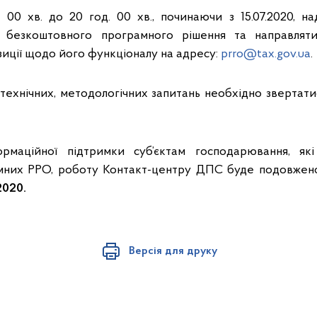
00 хв. до 20 год. 00 хв., починаючи з 15.07.2020, на
 безкоштовного програмного рішення та направляти
иції щодо його функціоналу на адресу:
prro@tax.gov.ua
.
 технічних, методологічних запитань необхідно звертат
рмаційної підтримки суб’єктам господарювання, як
мних РРО, роботу Контакт-центру ДПС буде подовжено 
2020.
Версія для друку