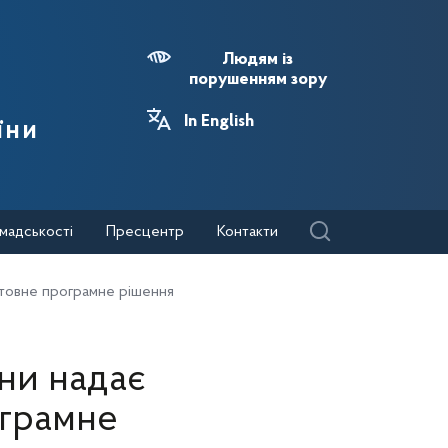
Людям із
порушенням зору
In English
їни
мадськості
Пресцентр
Контакти
товне програмне рішення
ни надає
ограмне