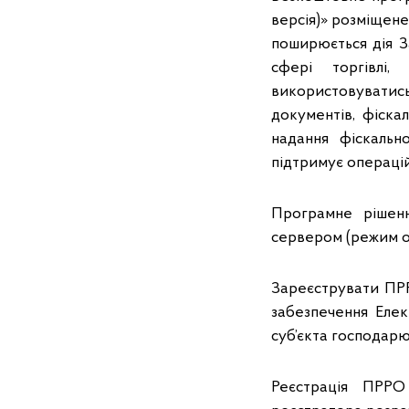
версія)» розміщен
поширюється дія З
сфері торгівлі
використовуватис
документів, фіскал
надання фіскальн
підтримує операцій
Програмне рішенн
сервером (режим о
Зареєструвати ПРР
забезпечення Елек
суб’єкта господарю
Реєстрація ПРРО