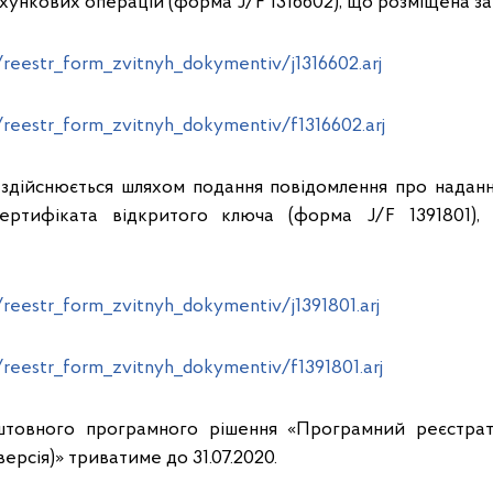
хункових операцій (форма J/F 1316602), що розміщена за
a/reestr_form_zvitnyh_dokymentiv/j1316602.arj
a/reestr_form_zvitnyh_dokymentiv/f1316602.arj
 здійснюється шляхом подання повідомлення про надан
сертифіката відкритого ключа (форма J/F 1391801)
a/reestr_form_zvitnyh_dokymentiv/j1391801.arj
a/reestr_form_zvitnyh_dokymentiv/f1391801.arj
штовного програмного рішення «Програмний реєстра
ерсія)» триватиме до 31.07.2020.