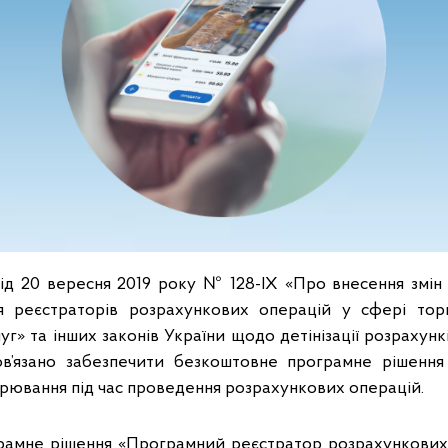
ід 20 вересня 2019 року № 128-IX «Про внесення змін
я реєстраторів розрахункових операцій у сфері торгі
уг» та інших законів України щодо детінізації розрахунків
в’язано забезпечити безкоштовне програмне рішення
арювання під час проведення розрахункових операцій.
рамне рішення «Програмний реєстратор розрахункових 