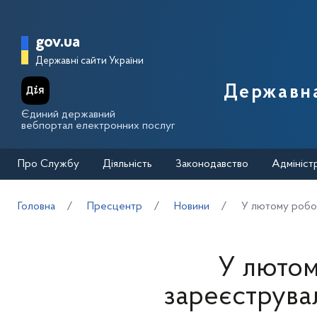
Перейти до основного вмісту
Головна сторінка Державної п
gov.ua
Державні сайти України
Державна
Єдиний державний
вебпортал електронних послуг
Про Службу
Діяльність
Законодавство
Адмініст
Головна
Пресцентр
Новини
У лютому робот
У лютом
зареєструва