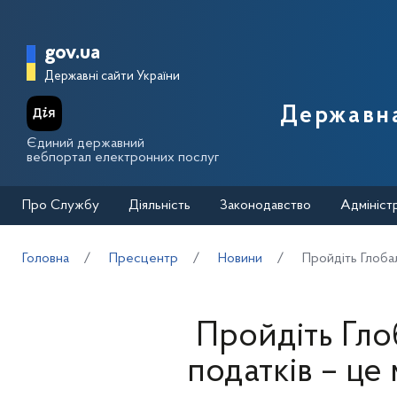
Перейти до основного вмісту
Головна сторінка Державної п
gov.ua
Державні сайти України
Державна
Єдиний державний
вебпортал електронних послуг
Про Службу
Діяльність
Законодавство
Адмініст
Головна
Пресцентр
Новини
Пройдіть Глобал
Пройдіть Гло
податків – це