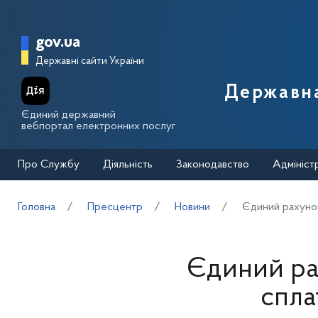
Перейти до основного вмісту
Головна сторінка Державної п
gov.ua
Державні сайти України
Державна
Єдиний державний
вебпортал електронних послуг
Про Службу
Діяльність
Законодавство
Адмініст
Головна
Пресцентр
Новини
Єдиний рахунок:
Єдиний ра
спла