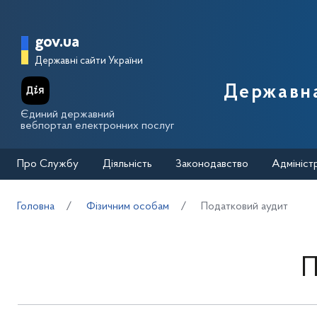
Перейти до основного вмісту
Головна сторінка Державної п
gov.ua
Державні сайти України
Державна
Єдиний державний
вебпортал електронних послуг
Про Службу
Діяльність
Законодавство
Адмініст
Головна
Фізичним особам
Податковий аудит
П