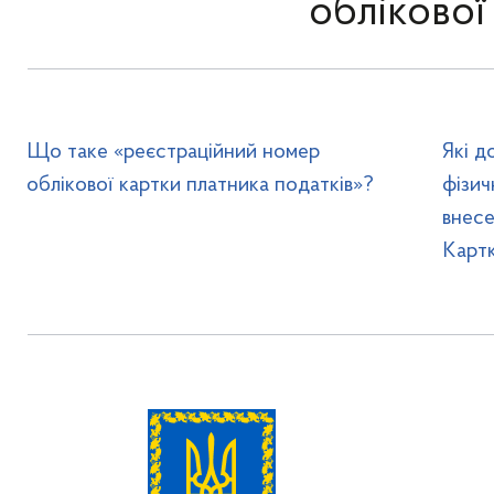
облікової
Що таке «реєстраційний номер
Які д
облікової картки платника податків»?
фізич
внес
Картк