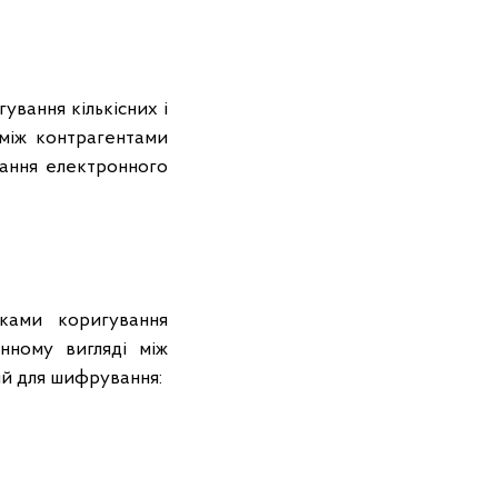
ування кількісних і
 між контрагентами
дання електронного
ками коригування
нному вигляді між
ий для шифрування: