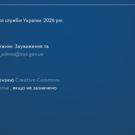
ї служби України. 2026 рік
жимі. Зауваження та
admin@tax.gov.ua
цензією
Creative Commons
cense
, якщо не зазначено