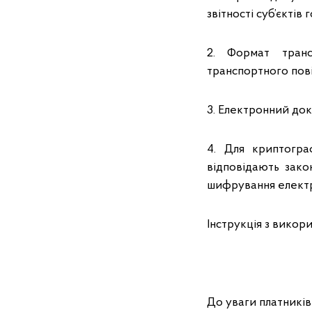
звітності суб’єктів
2. Формат транс
транспортного пові
3. Електронний док
4. Для криптогра
відповідають зако
шифрування електр
Інструкція з викор
До уваги платників