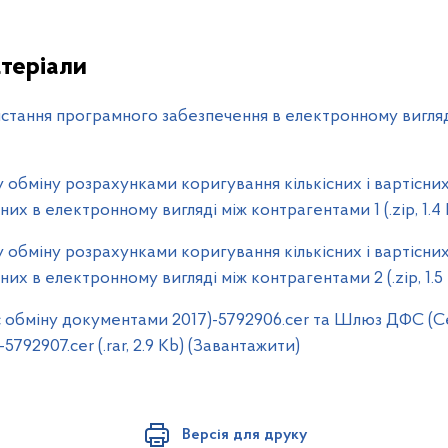
теріали
истання програмного забезпечення в електронному вигляді 
 обміну розрахунками коригування кількісних і вартісни
их в електронному вигляді між контрагентами 1 (.zip, 1.4
 обміну розрахунками коригування кількісних і вартісни
их в електронному вигляді між контрагентами 2 (.zip, 1.5
обміну документами 2017)-5792906.cer та Шлюз ДФС (Се
792907.cer (.rar, 2.9 Kb) (Завантажити)
Версія для друку