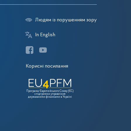
Людям із порушенням зору
In English
Корисні посилання
Програма Європейського Союзу (ЄС)
з підтримки управління
державними фінансами в Україні