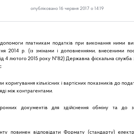
опубліковано 16 червня 2017 о 14:19
допомоги платникам податків при виконання ними вим
ня 2014 р. (із змінами і доповненнями, внесеними по
 від 4 лютого 2015 року №82) Державна фіскальна служба
с
 коригування кількісних і вартісних показників до под
яді між контрагентами.
ронних документів для здійснення обміну та до за
нту повинен відповідати Формату (стандарту) елект