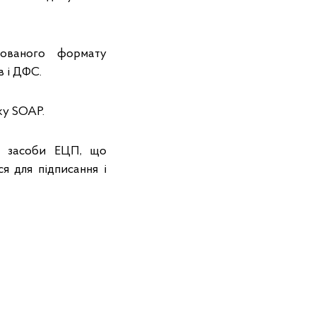
кованого формату
в і ДФС.
ку SOAP.
ні засоби ЕЦП, що
я для підписання і