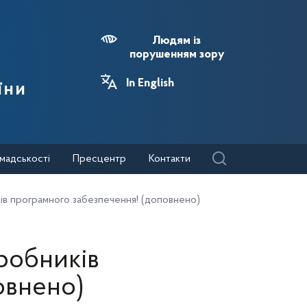
Людям із
порушенням зору
In English
їни
мадськості
Пресцентр
Контакти
ків програмного забезпечення! (доповнено)
зробників
овнено)