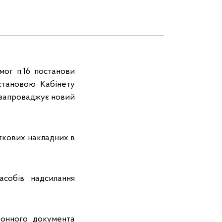
ог п.16 постанови
становою Кабінету
 запроваджує новий
аткових накладних в
собів надсилання
ронного документа