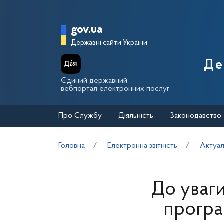
Перейти до основного вмісту
Головна сторінка Держа
gov.ua
Державні сайти України
Де
Єдиний державний
вебпортал електронних послуг
Про Службу
Діяльність
Законодавство
Головна
Електронна звітність
Актуал
До уваги
програ