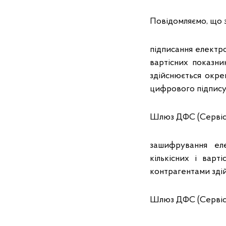
Повідомляємо, що з 
підписання електро
вартісних показни
здійснюється окре
цифрового підпису
Шлюз ДФС (Сервіс 
зашифрування ел
кількісних і вар
контрагентами зді
Шлюз ДФС (Сервіс 