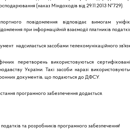
 господарювання (наказ Міндоходів від 29.11.2013 №729).
портного повідомлення відповідає вимогам уніфі
домлення при інформаційній взаємодії платників податкі
умент надсилається засобами телекомунікаційного зв'яз
фічних перетворень використовуються сертифікова
нодавству України. Такі засоби наразі використовуютьс
онних документів, що подаються до ДФСУ.
истання програмного забезпечення додається.
 податків та розробників програмного забезпечення!