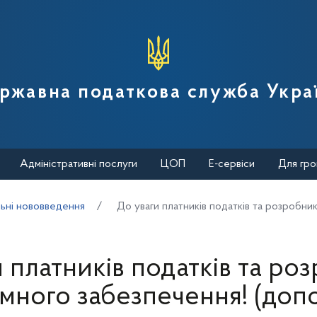
вної податкової служби України
ржавна податкова служба Укра
Адміністративні послуги
ЦОП
Е-сервіси
Для гро
ьні нововведення
До уваги платників податків та розробни
 платників податків та ро
много забезпечення! (доп