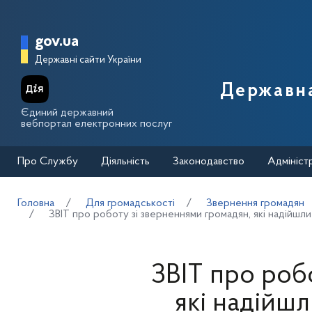
Перейти до основного вмісту
Головна сторінка Державної п
gov.ua
Державні сайти України
Державна
Єдиний державний
вебпортал електронних послуг
Про Службу
Діяльність
Законодавство
Адмініст
Головна
Для громадськості
Звернення громадян
ЗВІТ про роботу зі зверненнями громадян, які надійшли
ЗВІТ про роб
які надійш