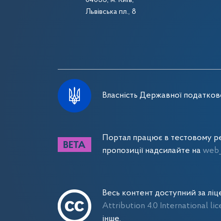
04053, м. Київ,
Львівська пл., 8
Власність Державної податково
Портал працює в тестовому ре
пропозиції надсилайте на
web_
Весь контент доступний за лі
Attribution 4.0 International li
інше.