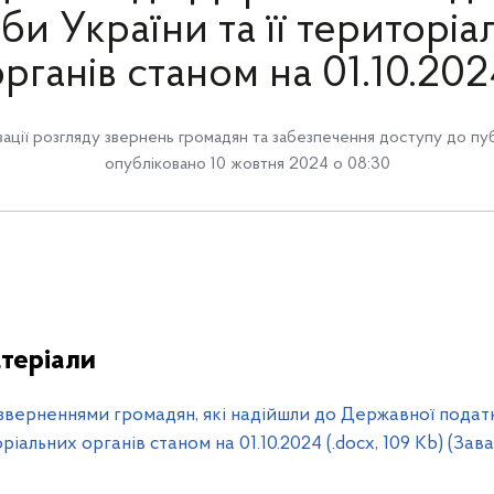
би України та її територіа
органів станом на 01.10.202
зації розгляду звернень громадян та забезпечення доступу до пуб
опубліковано 10 жовтня 2024 о 08:30
теріали
 зверненнями громадян, які надійшли до Державної подат
оріальних органів станом на 01.10.2024 (.docx, 109 Kb) (За