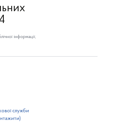
льних
4
лічної інформації
,
кової служби
вантажити)