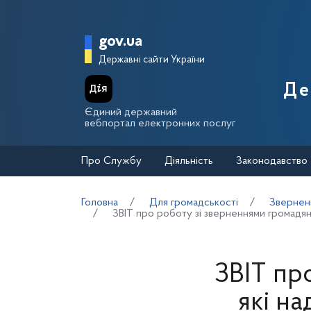
Перейти до основного вмісту
Головна сторінка Держа
gov.ua
Державні сайти України
Де
Єдиний державний
вебпортал електронних послуг
Про Службу
Діяльність
Законодавство
Головна
Для громадськості
Звернен
ЗВІТ про роботу зі зверненнями громадян,
ЗВІТ пр
які н