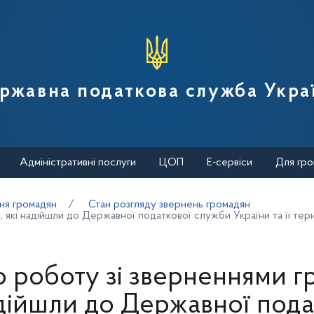
вної податкової служби України
ржавна податкова служба Укра
Адміністративні послуги
ЦОП
Е-сервіси
Для гро
ня громадян
Стан розгляду звернень громадян
 які надійшли до Державної податкової служби України та її тери
о роботу зі зверненнями г
адійшли до Державної пода