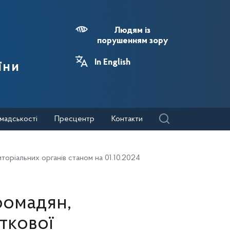
Людям із
порушенням зору
In English
їни
мадськості
Пресцентр
Контакти
торіальних органів станом на 01.10.2024
ромадян,
ткової