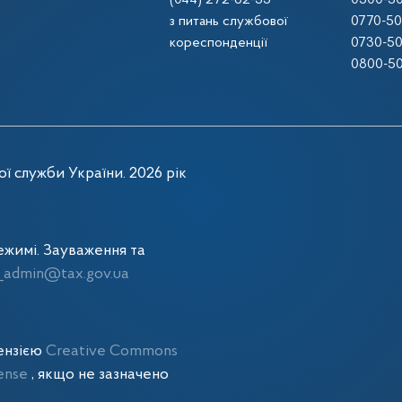
(044) 272-62-55
0500-50
з питань службової
0770-50
кореспонденції
0730-50
0800-50
ї служби України. 2026 рік
жимі. Зауваження та
admin@tax.gov.ua
цензією
Creative Commons
cense
, якщо не зазначено