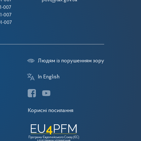
1-007
post@tax.gov.ua
1-007
1-007
1-007
Людям із порушенням зору
In English
Корисні посилання
Програма Європейського Союзу (ЄС)
з підтримки управління