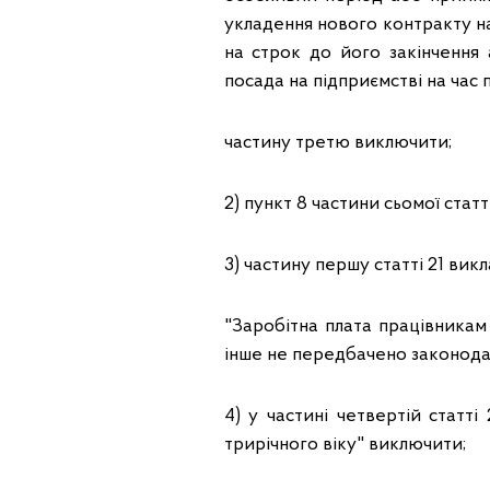
укладення нового контракту на
на строк до його закінчення 
посада на підприємстві на час 
частину третю виключити;
2) пункт 8 частини сьомої статт
3) частину першу статті 21 викл
"Заробітна плата працівникам 
інше не передбачено законода
4) у частині четвертій статт
трирічного віку" виключити;