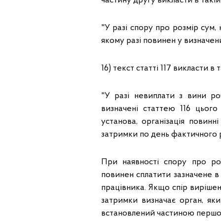
частину другу викласти в такій
"У разі спору про розмір сум,
якому разі повинен у визначен
16) текст статті 117 викласти в 
"У разі невиплати з вини ро
визначені статтею 116 цього
установа, організація повинн
затримки по день фактичного ро
При наявності спору про ро
повинен сплатити зазначене в 
працівника. Якщо спір вирішен
затримки визначає орган, яки
встановлений частиною першою 