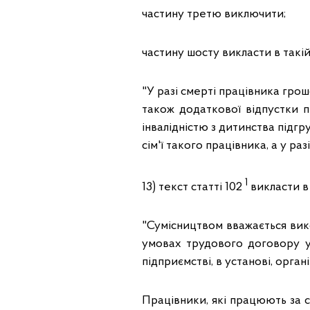
частину третю виключити;
частину шосту викласти в такій
"У разі смерті працівника грош
також додаткової відпустки п
інвалідністю з дитинства підгр
сім'ї такого працівника, а у ра
1
13) текст статті 102
викласти в 
"Сумісництвом вважається вико
умовах трудового договору у
підприємстві, в установі, орган
Працівники, які працюють за 