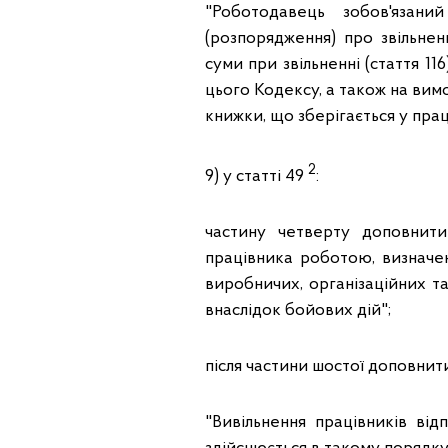
"Роботодавець зобов'язан
(розпорядження) про звільне
суми при звільненні (стаття 11
цього Кодексу, а також на вим
книжки, що зберігається у прац
2
9) у статті 49
:
частину четверту доповнити
працівника роботою, визначен
виробничих, організаційних т
внаслідок бойових дій";
після частини шостої доповнит
"Вивільнення працівників ві