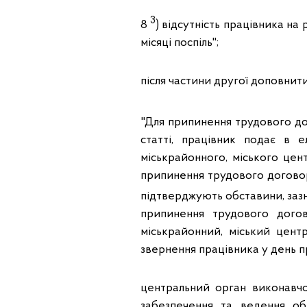
3
8
) відсутність працівника на
місяці поспіль";
після частини другої доповнит
"Для припинення трудового до
статті, працівник подає в 
міськрайонного, міського цент
припинення трудового договору
підтверджують обставини, зазн
припинення трудового догов
міськрайонний, міський центр
звернення працівника у день 
центральний орган виконавчо
забезпечення та ведення обл