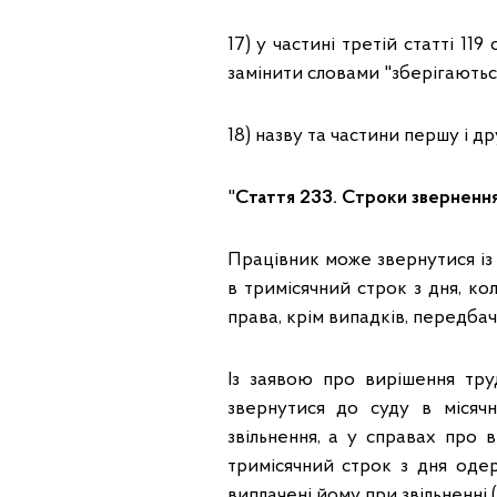
17) у частині третій статті 11
замінити словами "зберігаються
18) назву та частини першу і др
"
Стаття 233. Строки звернення
Працівник може звернутися із
в тримісячний строк з дня, ко
права, крім випадків, передбач
Із заявою про вирішення тру
звернутися до суду в місяч
звільнення, а у справах про в
тримісячний строк з дня оде
виплачені йому при звільненні (с