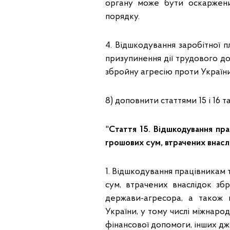
органу може бути оскаржен
порядку.
4. Відшкодування заробітної п
призупинення дії трудового д
збройну агресію проти України
8) доповнити статтями 15 і 16 т
"
Стаття 15. Відшкодування пра
грошових сум, втрачених внаслі
1. Відшкодування працівникам
сум, втрачених внаслідок збр
держави-агресора, а також 
України, у тому числі міжнаро
фінансової допомоги, інших д