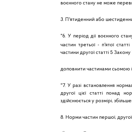
воєнного стану не може перев
3. П'ятиденний або шестиденн
"6. У період дії воєнного ста
частин третьої - п'ятої статті
частини другої статті 5 Закону
доповнити частинами сьомою і
"7. У разі встановлення норма
другої цієї статті понад но
здійснюється у розмірі, збіль
8. Норми частин першої, другої 