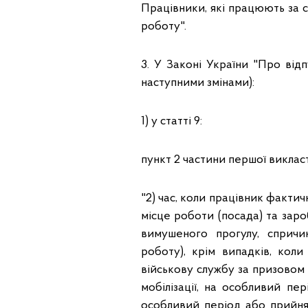
Працівники, які працюють за 
роботу".
3. У Законі України "Про відпу
наступними змінами):
1) у статті 9:
пункт 2 частини першої викласт
"2) час, коли працівник фактич
місце роботи (посада) та заро
вимушеного прогулу, сприч
роботу), крім випадків, кол
військову службу за призовом 
мобілізації, на особливий пер
особливий період або прийня