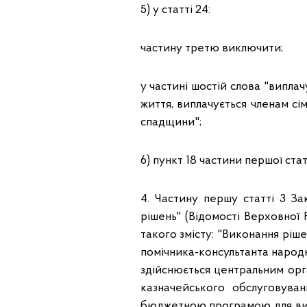
5) у статті 24:
частину третю виключити;
у частині шостій слова "випла
життя, виплачується членам сім
спадщини";
6) пункт 18 частини першої ста
4. Частину першу статті 3 З
рішень" (Відомості Верховної 
такого змісту: "Виконання ріше
помічника-консультанта народно
здійснюється центральним орг
казначейського обслуговува
бюджетною програмою для вик