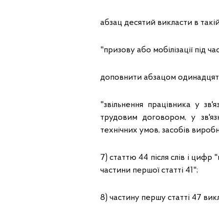
абзац десятий викласти в такій
"призову або мобілізації під ч
доповнити абзацом одинадцяти
"звільнення працівника у зв
трудовим договором, у зв'яз
технічних умов, засобів вироб
7) статтю 44 після слів і цифр 
частини першої статті 41";
8) частину першу статті 47 викл