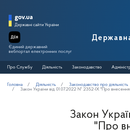
Перейти до основного вмісту
Головна сторінка Державної п
gov.ua
Державні сайти України
Державна
Єдиний державний
вебпортал електронних послуг
Про Службу
Діяльність
Законодавство
Адмініст
Головна
Діяльність
Законодавство про діяльність
Закон України від 01.07.2022 № 2352-IX "Про внесення 
Закон Украї
"Про в