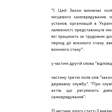
"1. Цей Закон визначає осо
місцевого самоврядування, о
установ, організацій в Украї
належності, представництв іноз
які працюють за трудовим дог
період дії воєнного стану, 
воєнного стану";
у частині другій слова "відпов
частину третю після слів "зак
державну службу", "Про служ
актів, що регулюють діял
самоврядування";
2) частину другу статті 3 виклас