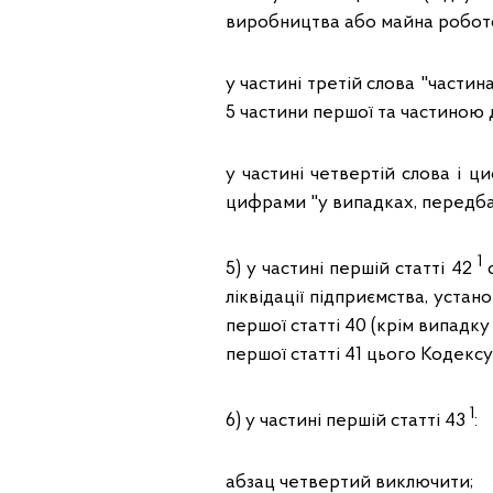
виробництва або майна робото
у частині третій слова "части
5 частини першої та частиною 
у частині четвертій слова і 
цифрами "у випадках, передбач
1
5) у частині першій статті 42
с
ліквідації підприємства, устан
першої статті 40 (крім випадку 
першої статті 41 цього Кодексу
1
6) у частині першій статті 43
:
абзац четвертий виключити;