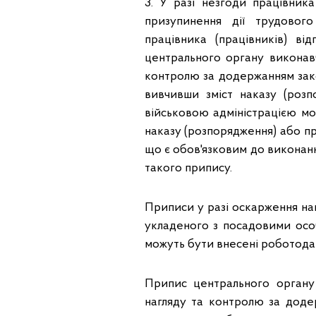
3. У разі незгоди працівник
призупинення дії трудово
працівника (працівників) в
центрального органу виконавч
контролю за додержанням зако
вивчивши зміст наказу (розп
військовою адміністрацією м
наказу (розпорядження) або п
що є обов'язковим до виконан
такого припису.
Приписи у разі оскарження на
укладеного з посадовими особ
можуть бути внесені роботодав
Припис центрального органу
нагляду та контролю за доде