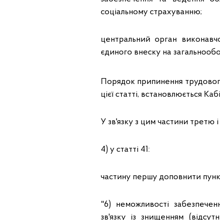
соціальному страхуванню;
центральний орган виконавчо
єдиного внеску на загальнообо
Порядок припинення трудовог
цієї статті, встановлюється Каб
У зв'язку з цим частини третю 
4) у статті 41:
частину першу доповнити пункт
"6) неможливості забезпече
зв'язку із знищенням (відсут