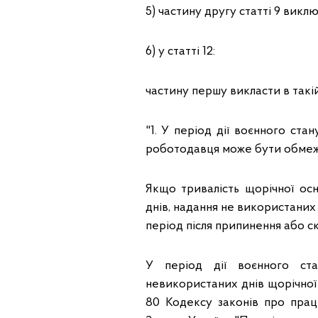
5) частину другу статті 9 викл
6) у статті 12:
частину першу викласти в такій
"1. У період дії воєнного ста
роботодавця може бути обмеже
Якщо тривалість щорічної ос
днів, надання не використаних 
період після припинення або с
У період дії воєнного ст
невикористаних днів щорічної в
80 Кодексу законів про працю 