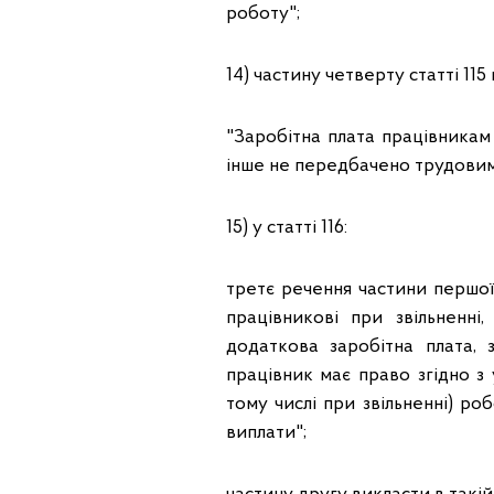
роботу";
14) частину четверту статті 115 
"Заробітна плата працівникам 
інше не передбачено трудови
15) у статті 116:
третє речення частини першої 
працівникові при звільненн
додаткова заробітна плата, з
працівник має право згідно з
тому числі при звільненні) р
виплати";