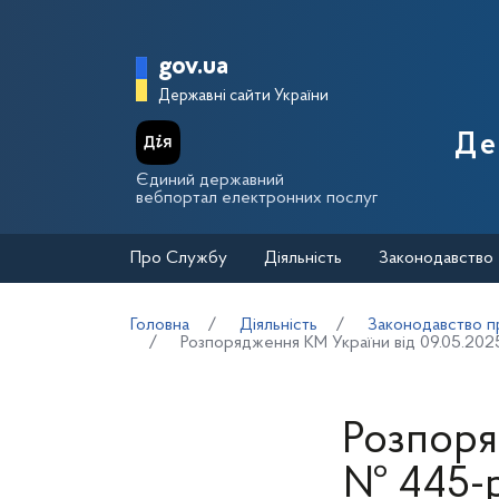
Перейти до основного вмісту
Головна сторінка Держа
gov.ua
Державні сайти України
Де
Єдиний державний
вебпортал електронних послуг
Про Службу
Діяльність
Законодавство
Головна
Діяльність
Законодавство пр
Розпорядження КМ України від 09.05.202
Розпоря
№ 445-р