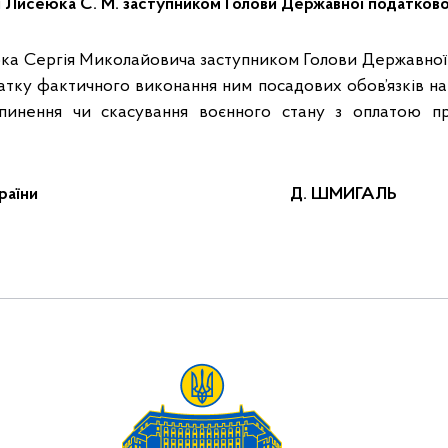
 Лисеюка С. М. заступником Голови Державної податково
а Сергія Миколайовича заступником Голови Державної
атку фактичного виконання ним посадових обов’язків на
ипинення чи скасування воєнного стану з оплатою пр
іністр України Д. ШМИГАЛЬ