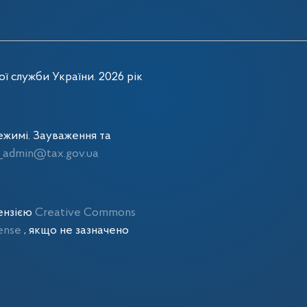
ї служби України. 2026 рік
жимі. Зауваження та
admin@tax.gov.ua
цензією
Creative Commons
cense
, якщо не зазначено