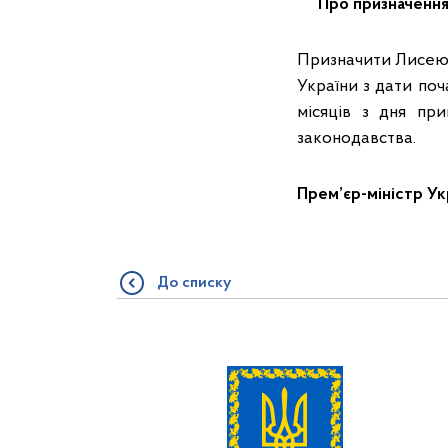
Про призначення
Призначити Лисеюк
України з дати поч
місяців з дня пр
законодавства.
Прем’єр-м
До списку