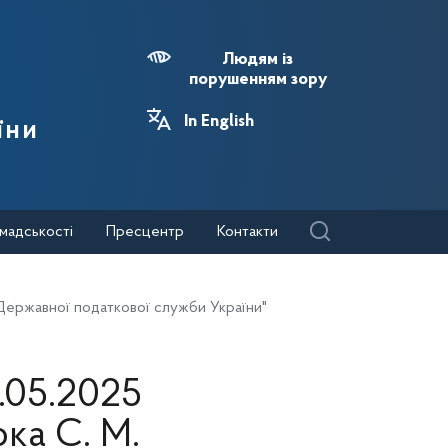
Людям із
порушенням зору
In English
їни
мадськості
Пресцентр
Контакти
Державної податкової служби України"
.05.2025
ка С. М.