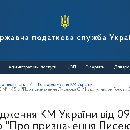
вної податкової служби України
ржавна податкова служба Укра
Адміністративні послуги
ЦОП
Е-сервіси
Для гро
о діяльність
Розпорядження КМ України
5 № 445-р "Про призначення Лисеюка С. М. заступником Голови 
дження КМ України від 09
 "Про призначення Лисею