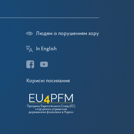
Людям із порушенням зору
In English
Корисні посилання
Програма Європейського Союзу (ЄС)
з підтримки управління
державними фінансами в Україні