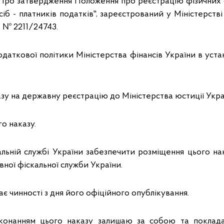
Про затвердження Положення про реєстрацію фізичних
сіб - платників податків", зареєстрований у Міністерстві
а № 2211/24743.
одаткової політики Міністерства фінансів України в уст
зу на державну реєстрацію до Міністерства юстиції Укра
о наказу.
альній службі України забезпечити розміщення цього на
ної фіскальної служби України.
ає чинності з дня його офіційного опублікування.
иконанням цього наказу залишаю за собою та поклада