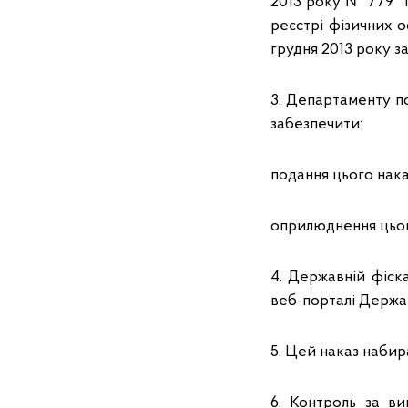
2013 року № 779 "
реєстрі фізичних о
грудня 2013 року з
3. Департаменту п
забезпечити:
подання цього нака
оприлюднення цьог
4. Державній фіск
веб-порталі Держав
5. Цей наказ набир
6. Контроль за в