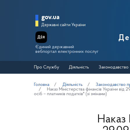
Перейти до основного вмісту
Головна сторінка Держа
gov.ua
Державні сайти України
Де
Єдиний державний
вебпортал електронних послуг
Про Службу
Діяльність
Законодавство
Головна
Діяльність
Законодавство пр
Наказ Міністерства фінансів України ві
осіб – платників податків" (зі змінами)
Наказ 