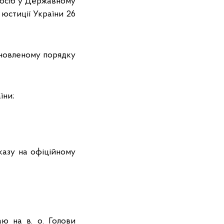
 осіб у Державному
 юстиції України 26
ановленому порядку
їни;
казу на офіційному
ю на в. о. Голови