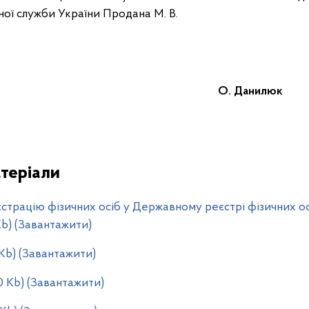
ої служби України Продана М. В.
стр О. Данилюк
теріали
трацію фізичних осіб у Державному реєстрі фізичних осі
 Kb) (Завантажити)
 Kb) (Завантажити)
0 Kb) (Завантажити)