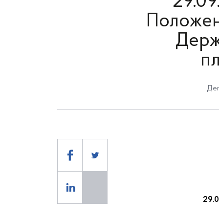
29.09
Положен
Держ
пл
Деп
2