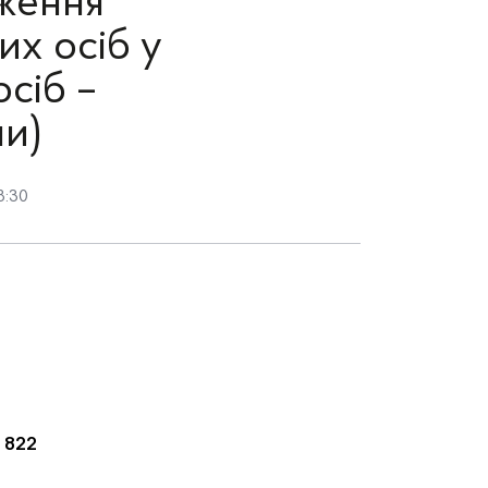
дження
х осіб у
сіб –
ми)
8:30
22