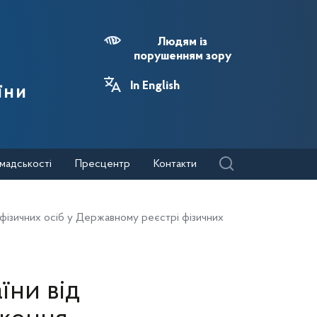
Людям із
порушенням зору
In English
їни
мадськості
Пресцентр
Контакти
 фізичних осіб у Державному реєстрі фізичних
їни від