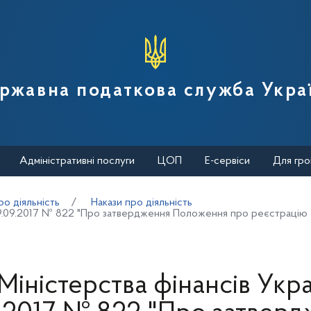
вної податкової служби України
ржавна податкова служба Укра
Адміністративні послуги
ЦОП
Е-сервіси
Для гро
о діяльність
Накази про діяльність
д 29.09.2017 № 822 "Про затвердження Положення про реєстрацію
Міністерства фінансів Укра