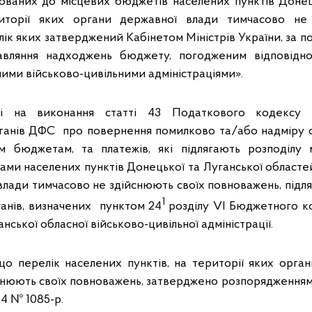
ованих до місцевих бюджетів населених пунктів Донец
иторії яких органи державної влади тимчасово не
ік яких затверджений Кабінетом Міністрів України, за п
авляння надходжень бюджету, погодженим відповідн
ими військово-цивільними адміністраціями».
і на виконання статті 43 Податкового кодексу 
ганів ДФС про повернення помилково та/або надміру с
м бюджетам, та платежів, які підлягають розподілу
ми населених пунктів Донецької та Луганської областей,
влади тимчасово не здійснюють своїх повноважень, підля
1
анів, визначених пунктом 24
розділу VI Бюджетного к
нської обласної військово-цивільної адміністрації.
що перелік населених пунктів, на території яких орга
снюють своїх повноважень, затверджено розпорядженням 
014 № 1085-р.