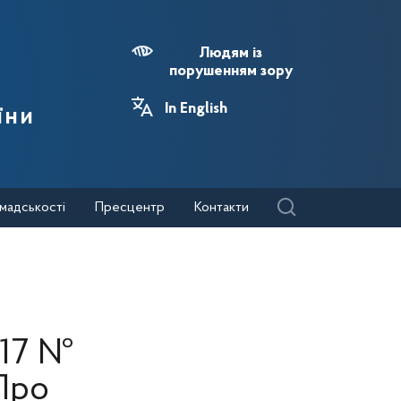
Людям із
порушенням зору
In English
їни
мадськості
Пресцентр
Контакти
017 №
Про