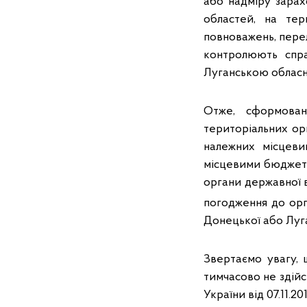
або надміру зарах
областей, на тер
повноважень, перел
контролюють спр
Луганською обласн
Отже, сформован
територіальних ор
належних місцеви
місцевими бюджета
органи державної 
погодження до орг
Донецької або Луга
Звертаємо увагу, 
тимчасово не здій
України від 07.11.2