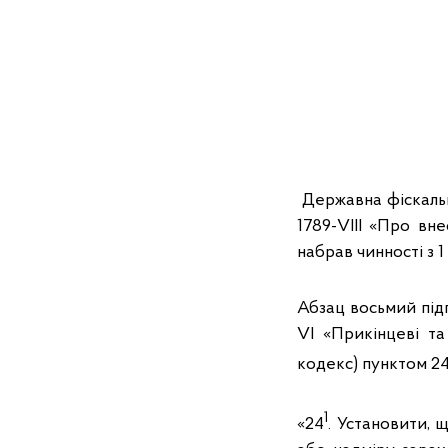
Державна фіскальн
1789-VIII «Про вн
набрав чинності з 1
Абзац восьмий під
VI «Прикінцеві т
кодекс) пунктом 2
1
«24
. Установити, 