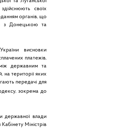
ької та Луганської
 здійснюють своїх
оданням органів, що
о з Донецькою та
України висновки
плачених платежів,
 між державним та
 на території яких
гають передачі для
одексу, зокрема до
ни державної влади
Кабінету Міністрів