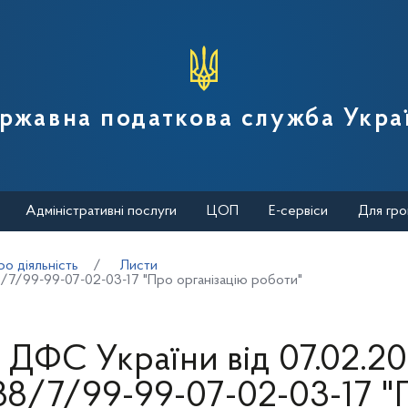
вної податкової служби України
ржавна податкова служба Укра
Адміністративні послуги
ЦОП
Е-сервіси
Для гро
о діяльність
Листи
/7/99-99-07-02-03-17 "Про організацію роботи"
 ДФС України від 07.02.2
38/7/99-99-07-02-03-17 "