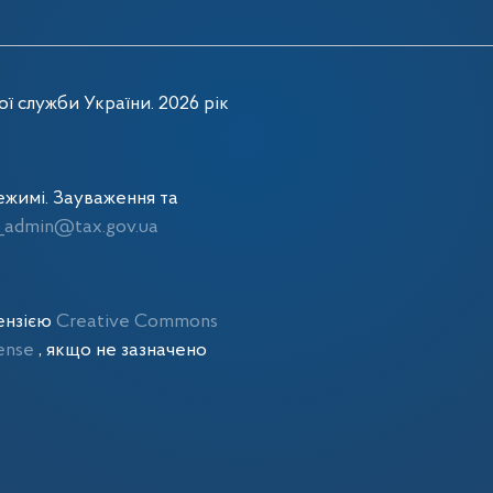
ї служби України. 2026 рік
жимі. Зауваження та
admin@tax.gov.ua
цензією
Creative Commons
cense
, якщо не зазначено