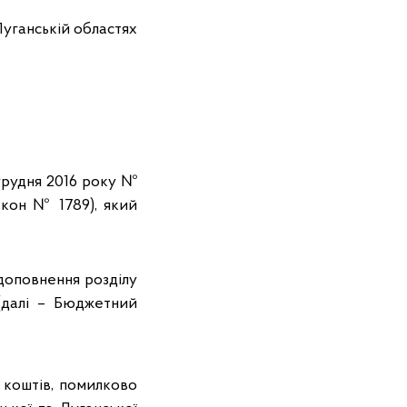
Луганській областях
грудня 2016 року №
акон № 1789), який
доповнення розділу
(далі – Бюджетний
 коштів, помилково