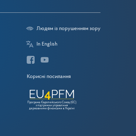
Людям із порушенням зору
In English
Корисні посилання
Програма Європейського Союзу (ЄС)
з підтримки управління
державними фінансами в Україні