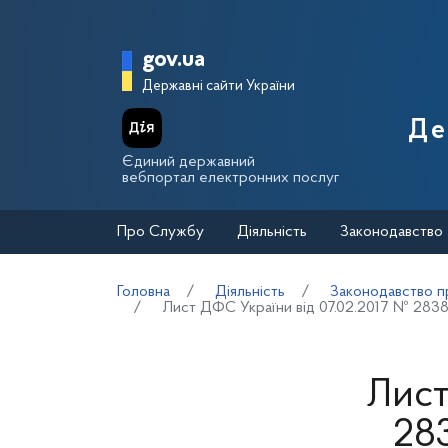
Перейти до основного вмісту
Головна сторінка Держа
gov.ua
Державні сайти України
Де
Єдиний державний
вебпортал електронних послуг
Про Службу
Діяльність
Законодавство
Головна
Діяльність
Законодавство пр
Лист ДФС України від 07.02.2017 № 2838
Лист
28