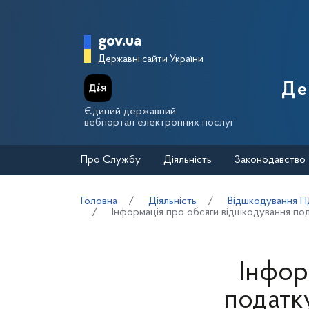
Перейти до основного вмісту
Головна сторінка Держа
gov.ua
Державні сайти України
Де
Єдиний державний
вебпортал електронних послуг
Про Службу
Діяльність
Законодавство
Головна
Діяльність
Відшкодування 
Інформація про обсяги відшкодування по
Інфор
податк