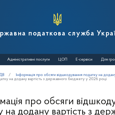
вної податкової служби України
ржавна податкова служба Укра
Адміністративні послуги
ЦОП
Е-сервіси
Для гро
ПДВ
Інформація про обсяги відшкодування податку на додан
датку на додану вартість з державного бюджету у 2026 році
мація про обсяги відшкод
у на додану вартість з дер