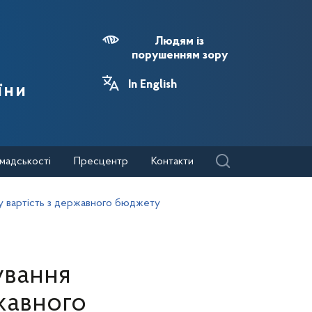
Людям із
порушенням зору
In English
їни
мадськості
Пресцентр
Контакти
у вартість з державного бюджету
ування
жавного