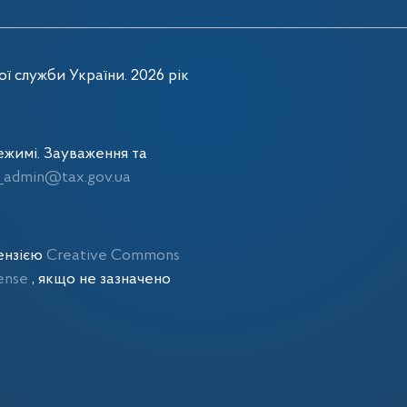
ї служби України. 2026 рік
жимі. Зауваження та
admin@tax.gov.ua
цензією
Creative Commons
cense
, якщо не зазначено