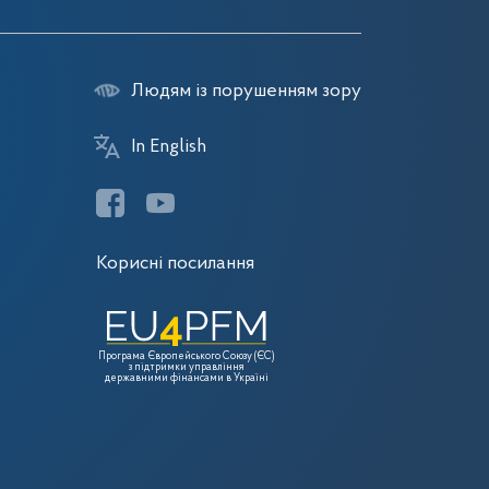
Людям із порушенням зору
In English
Корисні посилання
Програма Європейського Союзу (ЄС)
з підтримки управління
державними фінансами в Україні