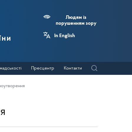
Людям із
порушенням зору
In English
їни
мадськості
Пресцентр
Контакти
ноутворення
я