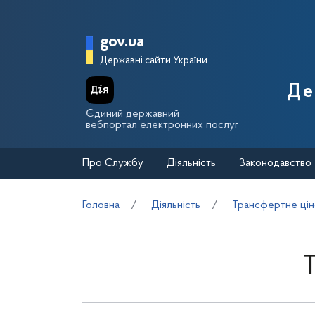
Перейти до основного вмісту
Головна сторінка Держа
gov.ua
Державні сайти України
Де
Єдиний державний
вебпортал електронних послуг
Про Службу
Діяльність
Законодавство
Головна
Діяльність
Трансфертне цін