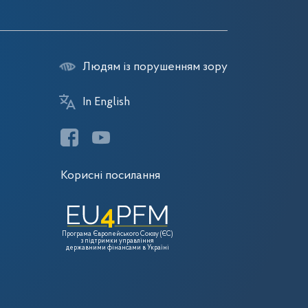
Людям із порушенням зору
In English
Корисні посилання
Програма Європейського Союзу (ЄС)
з підтримки управління
державними фінансами в Україні