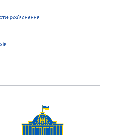
сти-роз'яснення
хів