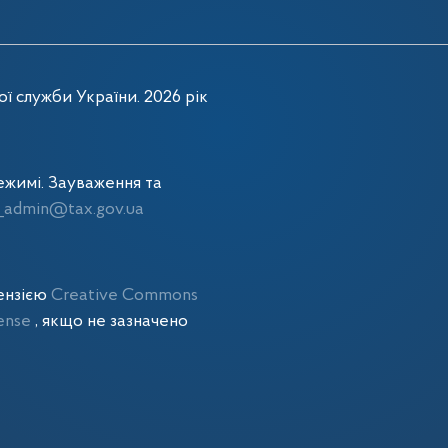
ї служби України. 2026 рік
жимі. Зауваження та
admin@tax.gov.ua
цензією
Creative Commons
cense
, якщо не зазначено