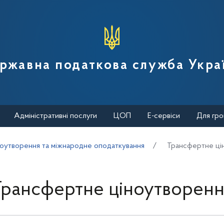
вної податкової служби України
ржавна податкова служба Укра
Адміністративні послуги
ЦОП
Е-сервіси
Для гро
оутворення та міжнародне оподаткування
Трансфертне ці
Трансфертне ціноутворенн