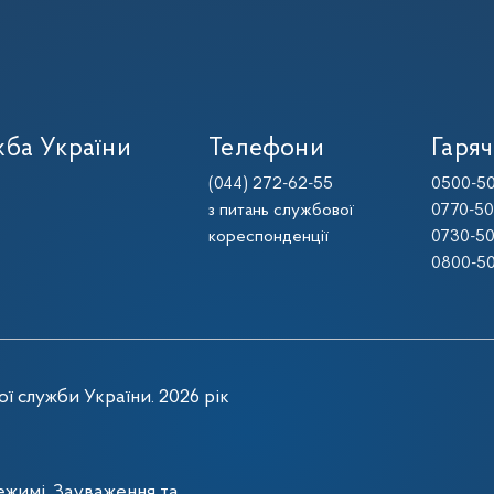
ба України
Телефони
Гаряч
(044) 272-62-55
0500-50
з питань службової
0770-50
кореспонденції
0730-50
0800-50
ї служби України. 2026 рік
жимі. Зауваження та