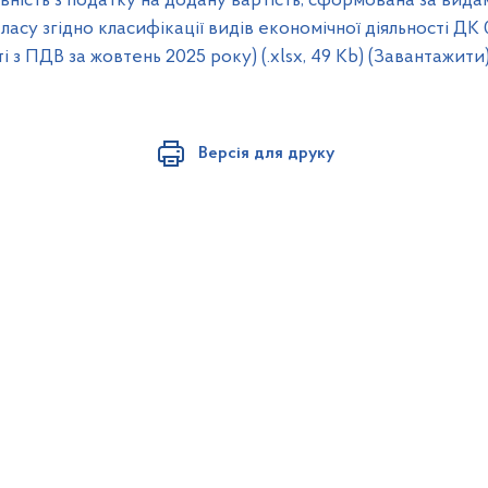
ість з податку на додану вартість, сформована за вида
 класу згідно класифікації видів економічної діяльності ДК
і з ПДВ за жовтень 2025 року) (.xlsx, 49 Kb) (Завантажити
Версія для друку