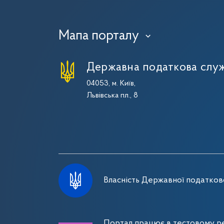
Мапа порталу
›
Державна податкова служ
04053, м. Київ,
Львівська пл., 8
Власність Державної податково
Портал працює в тестовому ре