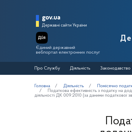
Перейти до основного вмісту
Головна сторінка Держа
gov.ua
Державні сайти України
Де
Єдиний державний
вебпортал електронних послуг
Про Службу
Діяльність
Законодавство
Головна
Діяльність
Помісячно податк
Податкова ефективність з податку на додан
діяльності ДК 009:2010 (за даними податкової з
Подат