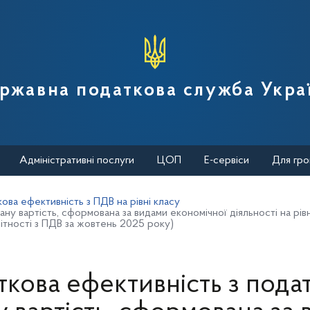
вної податкової служби України
ржавна податкова служба Укра
Адміністративні послуги
ЦОП
Е-сервіси
Для гро
ова ефективність з ПДВ на рівні класу
у вартість, сформована за видами економічної діяльності на рівні
вітності з ПДВ за жовтень 2025 року)
кова ефективність з пода