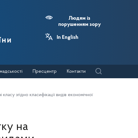
Людям із
порушенням зору
In English
їни
мадськості
Пресцентр
Контакти
 класу згідно класифікації видів економічної
тку на