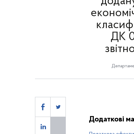
додану
економіч
класифі
ДК 0
звітн
Департаме
Додаткові ма