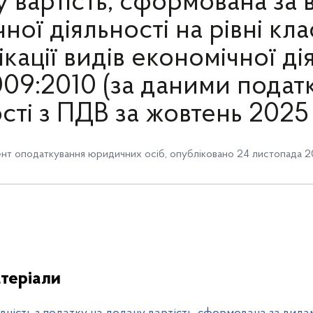
 вартість, сформована за
ної діяльності на рівні кла
кації видів економічної ді
09:2010 (за даними подат
ості з ПДВ за жовтень 2025
нт оподаткування юридичних осіб
,
опубліковано 24 листопада 2
теріали