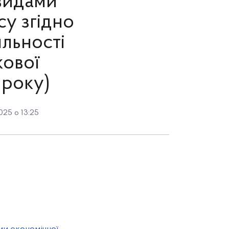
 видами
су згідно
яльності
кової
 року)
025 о 13:25