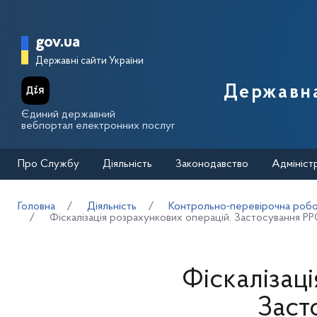
Перейти до основного вмісту
Головна сторінка Державної п
gov.ua
Державні сайти України
Державна
Єдиний державний
вебпортал електронних послуг
Про Службу
Діяльність
Законодавство
Адмініст
Головна
Діяльність
Контрольно-перевірочна робот
Фіскалізація розрахункових операцій. Застосування 
Фіскалізац
Заст