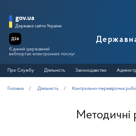
Перейти до основного вмісту
Головна сторінка Державної п
gov.ua
Державні сайти України
Державна
Єдиний державний
вебпортал електронних послуг
Про Службу
Діяльність
Законодавство
Адмініст
Головна
Діяльність
Контрольно-перевірочна робот
Методичні 