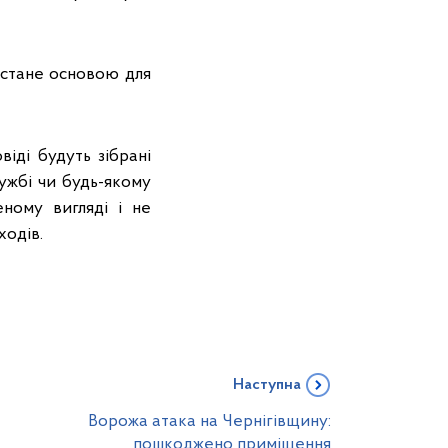
 стане основою для
іді будуть зібрані
ужбі чи будь-якому
ному вигляді і не
ходів.
Наступна
Ворожа атака на Чернігівщину:
пошкоджено приміщення