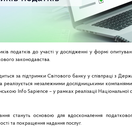
ків податків до участі у дослідженні у формі опитува
ового законодавства.
иться за підтримки Світового банку у співпраці з Де
а реалізується незалежними дослідницькими компанія
нською Info Sapience – у рамках реалізації Національної 
вання стануть основою для вдосконалення податкового
ості та покращення надання послуг.