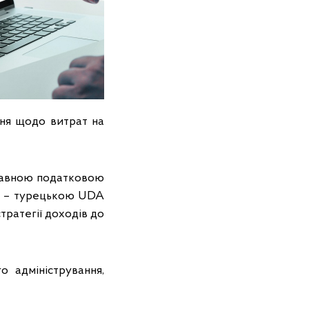
ння щодо витрат на
ржавною податковою
ми – турецькою UDA
стратегії доходів до
 адміністрування,