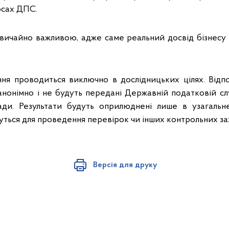
рсах ДПС.
звичайно важливою, адже саме реальний досвід бізнесу
ня проводиться виключно в дослідницьких цілях. Відпов
анонімно і не будуть передані Державній податковій сл
ади. Результати будуть оприлюднені лише в узагальне
ться для проведення перевірок чи інших контрольних за
Версія для друку