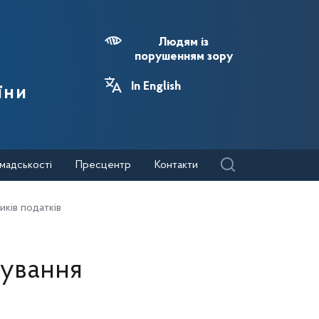
Людям із
порушенням зору
In English
їни
мадськості
Пресцентр
Контакти
иків податків
тування