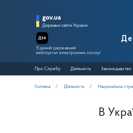
Перейти до основного вмісту
Головна сторінка Держа
gov.ua
Державні сайти України
Де
Єдиний державний
вебпортал електронних послуг
Про Службу
Діяльність
Законодавство
Головна
Діяльність
Національна стра
В Укра