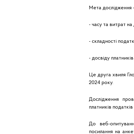
Мета дослідження –
- часу та витрат н
- складності подат
- досвіду платникі
Це друга хвиля Гл
2024 року.
Дослідження про
платників податкі
До веб-опитуванн
посилання на анке