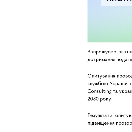
Запрошуємо платни
дотримання податк
Опитування провод
службою України т
Consulting та украї
2030 року.
Результати опиту
підвищення прозор