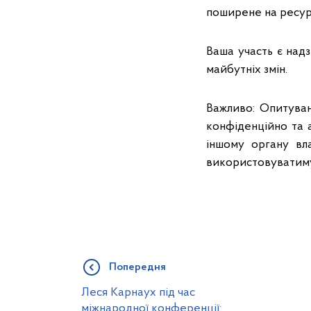
поширене на ресу
Ваша участь є над
майбутніх змін.
Важливо: Опитуван
конфіденційно та 
іншому органу вл
використовуватиму
Попередня
Леся Карнаух під час
міжнародної конференції: