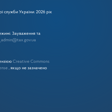
ї служби України. 2026 рік
жимі. Зауваження та
admin@tax.gov.ua
цензією
Creative Commons
cense
, якщо не зазначено