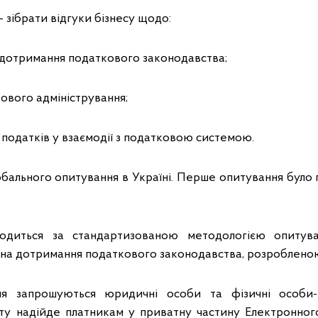
 зібрати відгуки бізнесу щодо:
а дотримання податкового законодавства;
кового адміністрування;
в податків у взаємодії з податковою системою.
обального опитування в Україні. Перше опитування було 
водиться за стандартизованою методологією опитув
в на дотримання податкового законодавства, розроблено
я запрошуються юридичні особи та фізичні особи-
ту надійде платникам у приватну частину Електронног