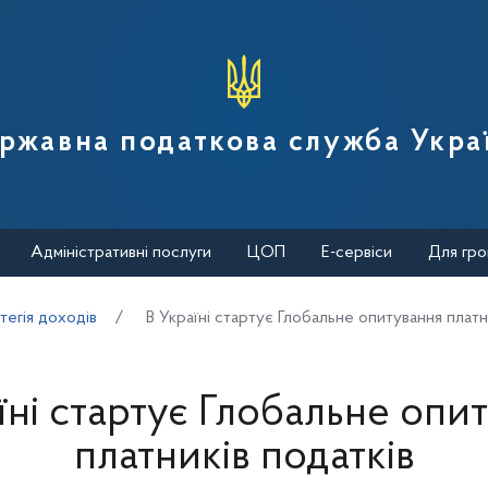
вної податкової служби України
ржавна податкова служба Укра
Адміністративні послуги
ЦОП
Е-сервіси
Для гро
тегія доходів
В Україні стартує Глобальне опитування платн
їні стартує Глобальне опи
платників податків