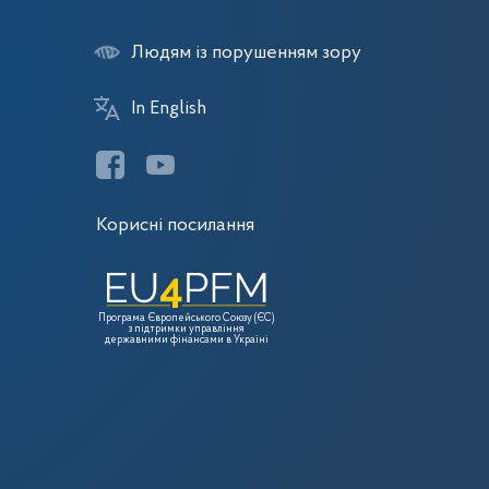
Людям із порушенням зору
In English
Корисні посилання
Програма Європейського Союзу (ЄС)
з підтримки управління
державними фінансами в Україні