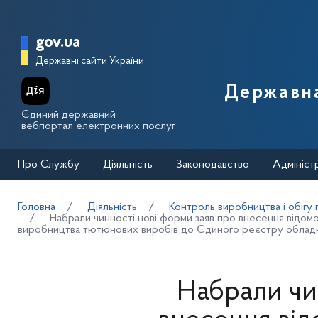
Перейти до основного вмісту
Головна сторінка Державної п
gov.ua
Державні сайти України
Державна
Єдиний державний
вебпортал електронних послуг
Про Службу
Діяльність
Законодавство
Адмініст
Головна
Діяльність
Контроль виробництва і обігу 
Набрали чинності нові форми заяв про внесення відо
виробництва тютюнових виробів до Єдиного реєстру облад
Набрали чи