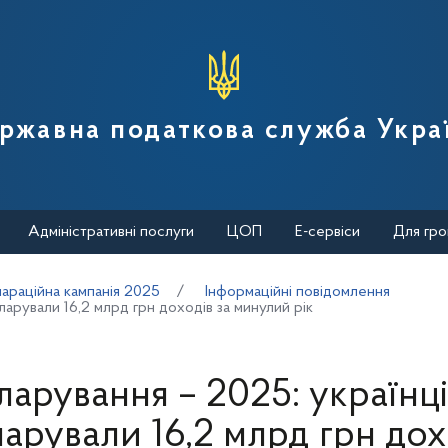
вної податкової служби України
ржавна податкова служба Укра
Адміністративні послуги
ЦОП
Е-сервіси
Для гро
араційна кампанія 2025
Інформаційні повідомлення
арували 16,2 млрд грн доходів за минулий рік
арування – 2025: українц
арували 16,2 млрд грн дох