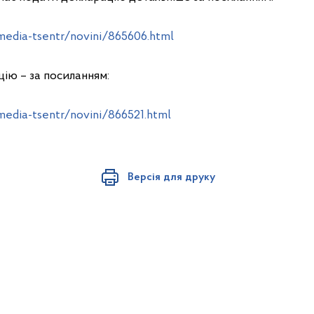
/media-tsentr/novini/865606.html
ію – за посиланням:
media-tsentr/novini/866521.html
Версія для друку