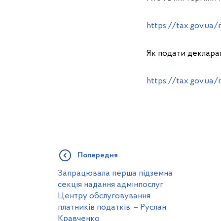
https://tax.gov.ua
Як подати декларац
https://tax.gov.ua/
Попередня
Запрацювала перша підземна
секція надання адмінпослуг
Центру обслуговування
платників податків, – Руслан
Кравченко