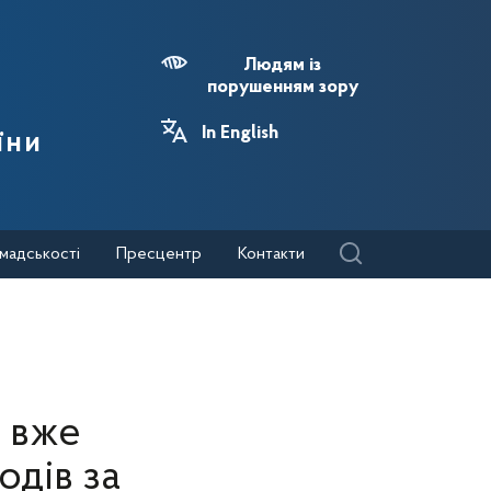
Людям із
порушенням зору
In English
їни
мадськості
Пресцентр
Контакти
і вже
одів за