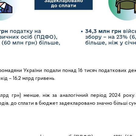
громадяни України подали понад 16 тисяч податкових де
ід – 16,2 млрд гривень.
лрд грн) менше, ніж за аналогічний період 2024 рок
одів, до сплати в бюджет задекларовано значно більші сум