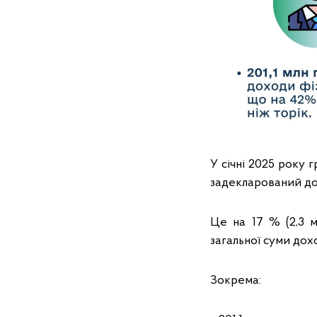
У січні 2025 року 
задекларований дох
Це на 17 % (2,3 м
загальної суми дох
Зокрема: