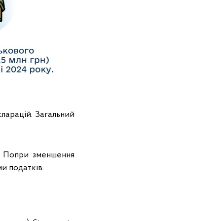
кларацій. Загальний
у. Попри зменшення
и податків.