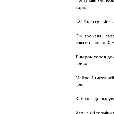
- 201,1 млн грн по
торік.
- 34,3 млн грн війсь
Сім громадян заде
сплатять понад 10 м
Лідером серед дек
гривень.
Майже 4 тисячі осі
грн.
Кампанія декларува
Хто і в які термін