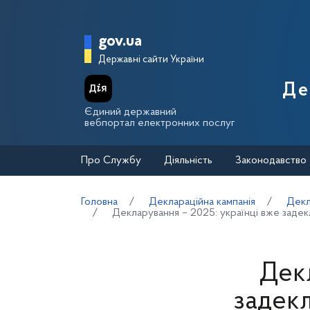
Перейти до основного вмісту
Головна сторінка Держа
gov.ua
Державні сайти України
Де
Єдиний державний
вебпортал електронних послуг
Про Службу
Діяльність
Законодавство
Головна
Деклараційна кампанія
Декл
Декларування – 2025: українці вже задекл
Декл
задекл