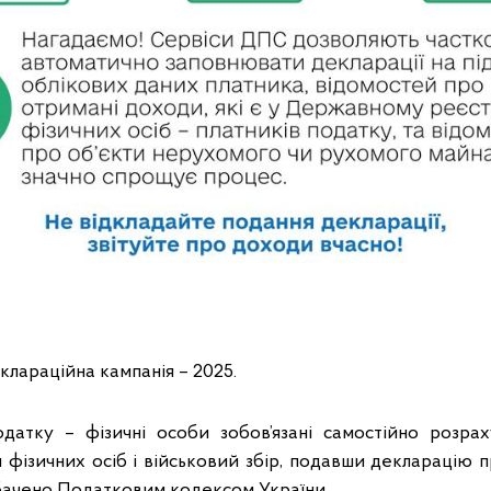
еклараційна кампанія – 2025.
датку – фізичні особи зобов’язані самостійно розра
 фізичних осіб і військовий збір, подавши декларацію п
ачено Податковим кодексом України.