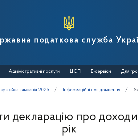
вної податкової служби України
ржавна податкова служба Укра
Адміністративні послуги
ЦОП
Е-сервіси
Для гро
араційна кампанія 2025
Інформаційні повідомлення
Я
ти декларацію про доходи
рік