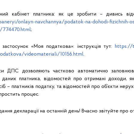
ний кабінет платника: як це зробити – дивись від
/baneryi/onlayn-navchannya/podatok-na-dohodi-fizichnih-o
/774470.html
;
 застосунок «Моя податкова»: інструкція тут:
https://
odatkova/videomateriali/10156.html
.
си ДПС дозволяють частково автоматично заповнюв
х даних платника, відомостей про отримані доходи, 
сіб – платників податку, та відомостей про об’єкти нер
простить процес.
ання декларації на останній день! Вчасно звітуйте про 