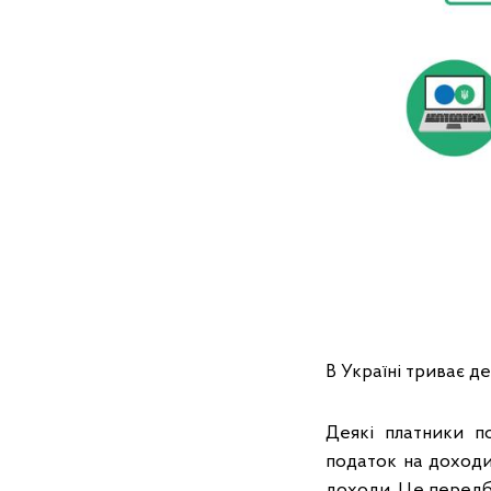
В Україні триває д
Деякі платники по
податок на доходи
доходи. Це передб