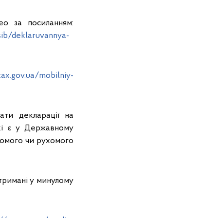
ео за посиланням:
sib/deklaruvannya-
tax.gov.ua/mobilniy-
ати декларації на
які є у Державному
ухомого чи рухомого
отримані у минулому