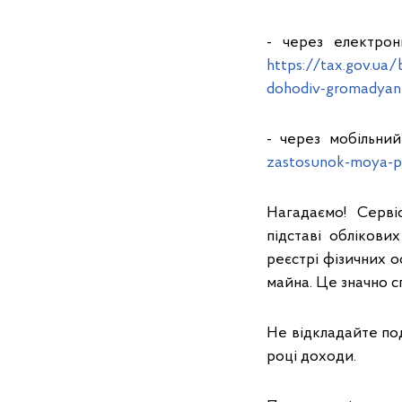
- через електрон
https://tax.gov.ua
dohodiv-gromadyan
- через мобільний
zastosunok-moya-p
Нагадаємо! Серві
підставі облікови
реєстрі фізичних о
майна. Це значно с
Не відкладайте под
році доходи.