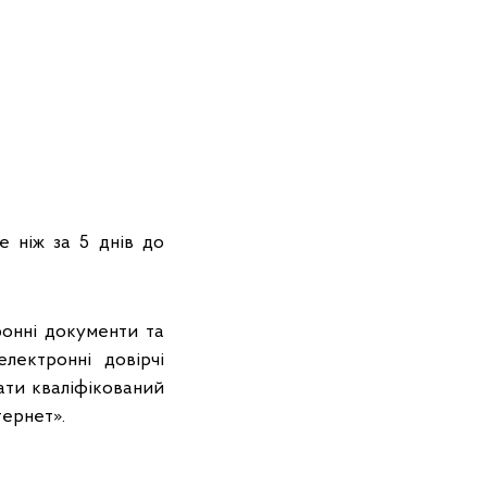
е ніж за 5 днів до
ронні документи та
лектронні довірчі
ати кваліфікований
тернет».