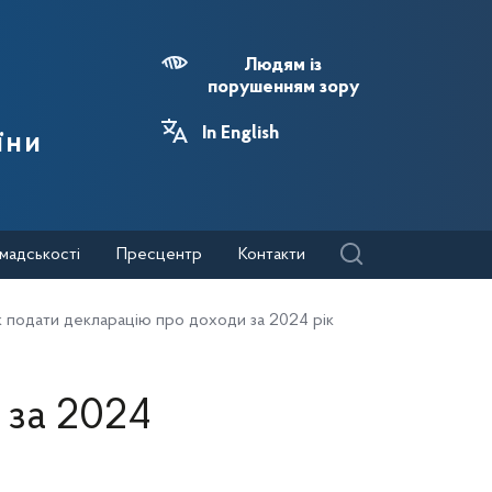
Людям із
порушенням зору
In English
їни
мадськості
Пресцентр
Контакти
к подати декларацію про доходи за 2024 рік
 за 2024