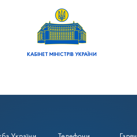
КАБІНЕТ МІНІСТРІВ УКРАЇНИ
ба України
Телефони
Гаряч