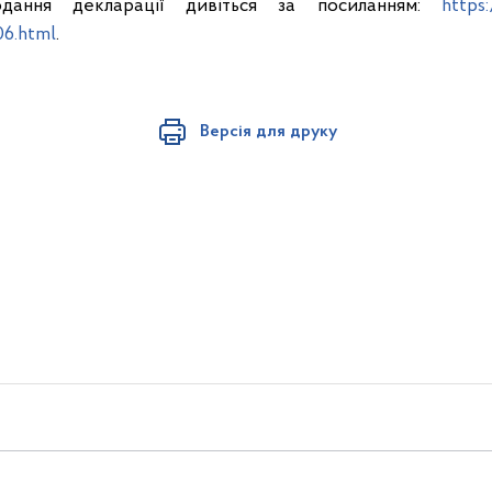
дання декларації дивіться за посиланням:
https
06.html
.
Версія для друку