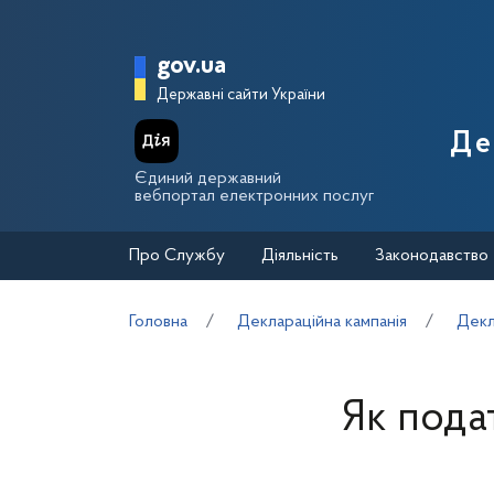
Перейти до основного вмісту
Головна сторінка Держа
gov.ua
Державні сайти України
Де
Єдиний державний
вебпортал електронних послуг
Про Службу
Діяльність
Законодавство
Головна
Деклараційна кампанія
Декл
Як пода