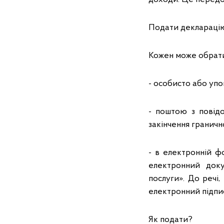
Подати декларацію
Кожен може обрати
- особисто або уп
- поштою з повідо
закінчення граничн
- в електронній ф
електронний доку
послуги». До речі
електронний підпис
Як подати?