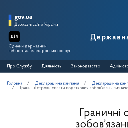
Перейти до основного вмісту
Головна сторінка Державної п
gov.ua
Державні сайти України
Державна
Єдиний державний
вебпортал електронних послуг
Про Службу
Діяльність
Законодавство
Адмініст
Головна
Деклараційна кампанія
Деклараційна кам
Граничні строки сплати податкових зобов’язань, визнач
Граничні 
зобов’язан