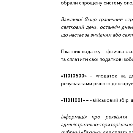
обрали спрощену систему опо
Важливо! Якщо граничний стр
святковий день, останнім днем
що настає за вихідним або свят
Платник податку – фізична ос
та сплатити свої податкові зоб
«11010500»
– «податок на до
результатами річного декларув
«11011001»
– «військовий збір,
Інформація про реквізити 
адміністративно-територіальн
рубриці
«Рахунки для сплати п