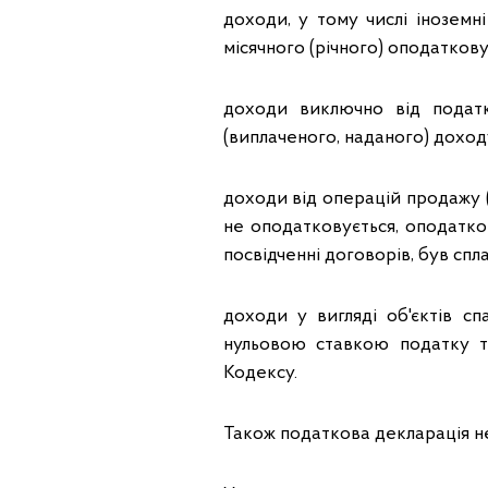
доходи, у тому числі іноземн
місячного (річного) оподатков
доходи виключно від податк
(виплаченого, наданого) доход
доходи від операцій продажу (
не оподатковується, оподатко
посвідченні договорів, був спл
доходи у вигляді об'єктів с
нульовою ставкою податку та
Кодексу.
Також податкова декларація н