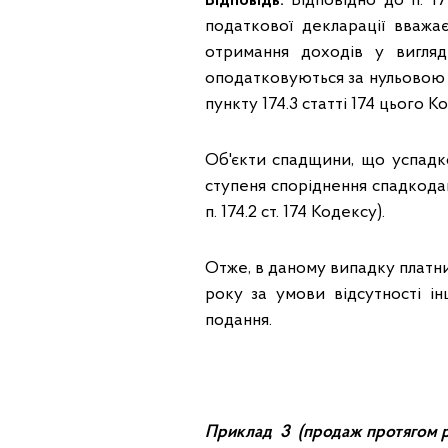
Відповідь:
Відповідно до п. 17
податкової декларації вважа
отримання доходів у вигляд
оподатковуються за нульовою 
пункту 174.3 статті 174 цього К
Об'єкти спадщини, що успадко
ступеня споріднення спадкодав
п. 174.2 ст. 174 Кодексу).
Отже, в даному випадку платни
року за умови відсутності і
подання.
Приклад 3 (продаж протягом ро