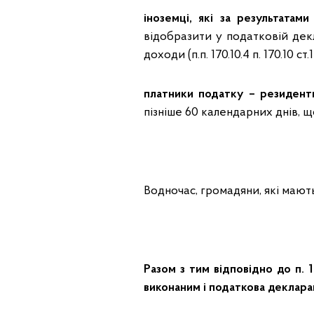
іноземці, які за результатам
відобразити у податковій дек
доходи (п.п. 170.10.4 п. 170.10 ст
платники податку – резиденти
пізніше 60 календарних днів, що
Водночас, громадяни, які мают
Разом з тим відповідно до п. 
виконаним і податкова деклара