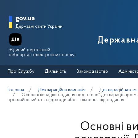
Перейти до основного вмісту
Головна сторінка Державної п
gov.ua
Державні сайти України
Державна
Єдиний державний
вебпортал електронних послуг
Про Службу
Діяльність
Законодавство
Адмініст
Головна
Деклараційна кампанія
Деклараційна кам
Основні випадки подання податкової декларації про ма
про майновий стан і доходи або звільнення від подання
Основні ви