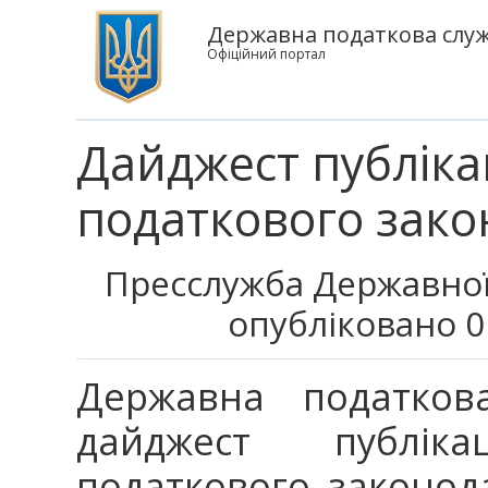
Державна податкова служ
Офіційний портал
Дайджест публіка
податкового зако
Пресслужба Державної
опубліковано 0
Державна податков
дайджест публік
податкового законода