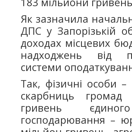
183 мільйони гривень
Як зазначила началь
ДПС у Запорізькій о
доходах місцевих бю
надходжень від пр
системи оподаткування
Так, фізичні особи –
скарбниць громад
гривень єдиног
господарювання – ю
мільйон гривень, агр