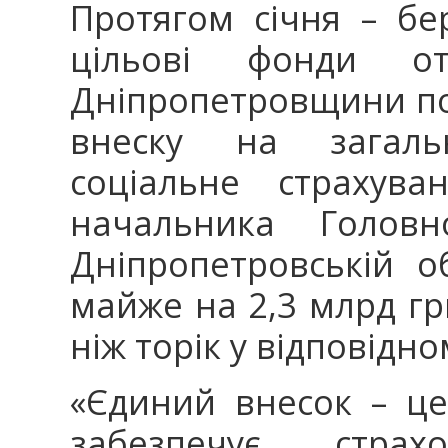
Протягом січня – бе
цільові фонди от
Дніпропетровщини по
внеску на загальн
соціальне страхува
начальника Голов
Дніпропетровській о
майже на 2,3 млрд грн
ніж торік у відповідно
«Єдиний внесок – ц
забезпечує стра