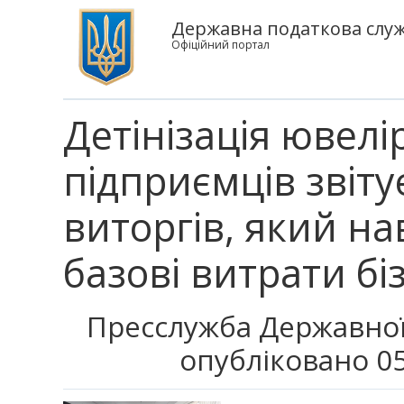
Державна податкова служ
Офіційний портал
Детінізація ювелі
підприємців звіту
виторгів, який на
базові витрати бі
Пресслужба Державної
опубліковано 05