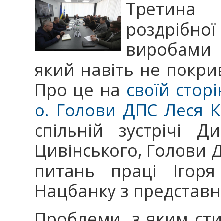
Третина
роздрібн
виробами 
який навіть не покрив
Про це на
своїй сторі
о. Голови ДПС Леся 
спільній зустрічі 
Цивінського, Голови 
питань праці Ігоря
Нацбанку з представн
Проблеми, з яким сти