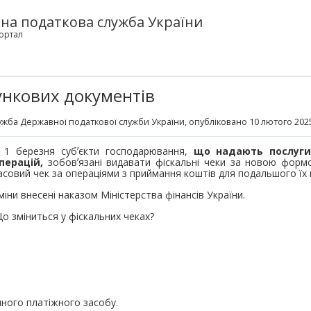
на податкова служба України
ортал
ункових документів
жба Державної податкової служби України
, опубліковано 10 лютого 2025
 1 березня субʼєкти господарювання,
що надають послуги
перацій,
зобовʼязані видавати фіскальні чеки за новою форм
асовий чек за операціями з приймання коштів для подальшого їх 
міни внесені наказом Міністерства фінансів України.
о зміниться у фіскальних чеках?
нного платіжного засобу.