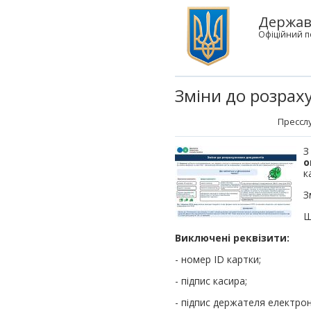
Держав
Офіційний п
Зміни до розрах
Пресслу
З
о
к
З
Щ
Виключені реквізити:
- номер ID картки;
- підпис касира;
- підпис держателя електро