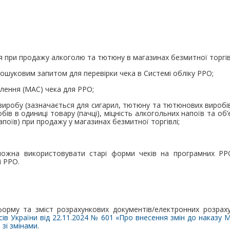
ця при продажу алкоголю та тютюну в магазинах безмитної торгів
пошуковим запитом для перевірки чека в Системі обліку РРО;
омлення (MAC) чека для РРО;
виробу (зазначається для сигарил, тютюну та тютюнових виробів
ів в одиниці товару (пачці), міцність алкогольних напоїв та об’є
апоїв) при продажу у магазинах безмитної торгівлі;
ожна використовувати старі форми чеків на програмних РРО
і РРО.
орму та зміст розрахункових документів/електронних розраху
ів України від 22.11.2024 № 601 «Про внесення змін до наказу М
 зі змінами
.