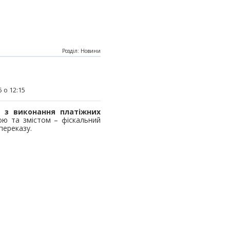
Розділ: Новини
 о 12:15
 з виконання платіжних
ою та змістом – фіскальний
переказу.