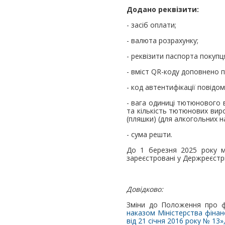
Додано реквізити:
- засіб оплати;
- валюта розрахунку;
- реквізити паспорта покуп
- вміст QR-коду доповнено 
- код автентифікації повід
- вага одиниці тютюнового 
та кількість тютюнових вироб
(пляшки) (для алкогольних н
- сума решти.
До 1 березня 2025 року м
зареєстровані у Держреєстр
Довідково:
Зміни до Положення про ф
наказом Міністерства фінанс
від 21 січня 2016 року № 13»,