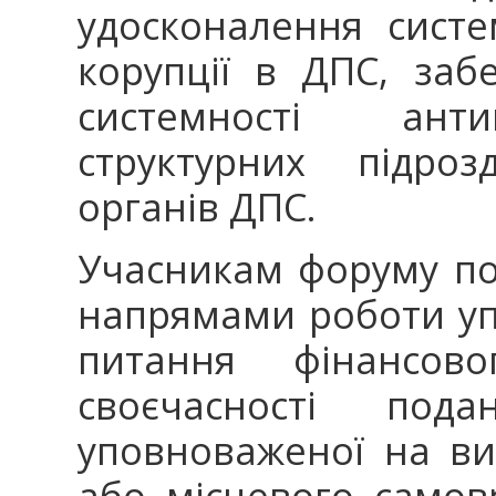
удосконалення систе
корупції в ДПС, заб
системності антик
структурних підроз
органів ДПС.
Учасникам форуму п
напрямами роботи уп
питання фінансово
своєчасності пода
уповноваженої на в
або місцевого самов