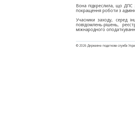
Вона підкреслила, що ДПС з
покращення роботи з адміні
Учасники заходу, серед і
повідомлень-рішень, реєс
міжнародного оподаткуванн
© 2026 Державна податкова служба Укр