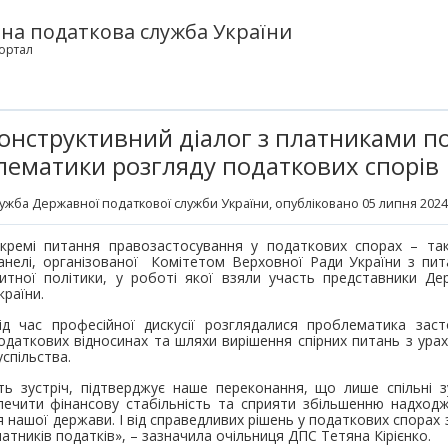
на податкова служба України
ортал
онструктивний діалог з платниками по
ематики розгляду податкових спорів
ужба Державної податкової служби України
, опубліковано 05 липня 2024
кремі питання правозастосування у податкових спорах – так
анелі, організованої Комітетом Верховної Ради України з пит
итної політики, у роботі якої взяли участь представники Д
країни.
ід час професійної дискусії розглядалися проблематика зас
одаткових відносинах та шляхи вирішення спірних питань з урах
успільства.
ь зустріч, підтверджує наше переконання, що лише спільні зу
зпечити фінансову стабільність та сприяти збільшенню надхо
нашої держави. І від справедливих рішень у податкових спорах 
латників податків», – зазначила очільниця ДПС Тетяна Кірієнко.