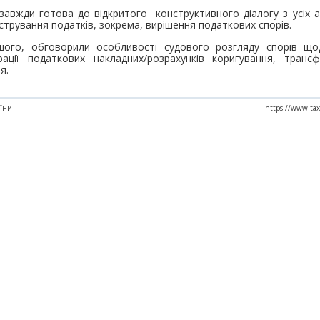
авжди готова до відкритого конструктивного діалогу з усіх ас
стрування податків, зокрема, вирішення податкових спорів.
ншого, обговорили особливості судового розгляду спорів щ
трації податкових накладних/розрахунків коригування, транс
я.
аїни
https://www.tax