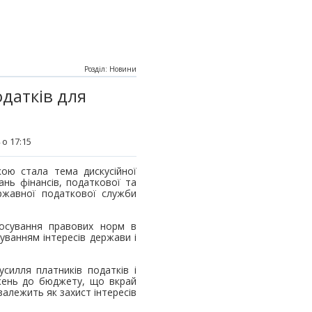
Розділ: Новини
датків для
 о 17:15
ою стала тема дискусійної
ань фінансів, податкової та
ержавної податкової служби
тосування правових норм в
уванням інтересів держави і
силля платників податків і
джень до бюджету, що вкрай
залежить як захист інтересів