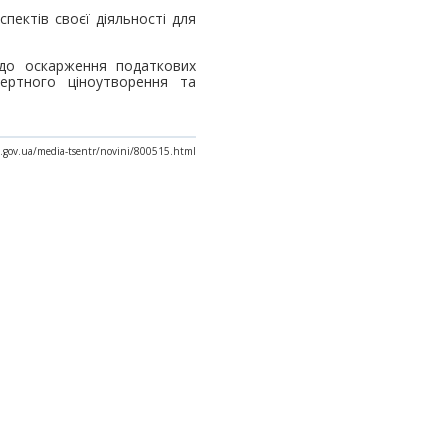
пектів своєї діяльності для
одо оскарження податкових
фертного ціноутворення та
.gov.ua/media-tsentr/novini/800515.html