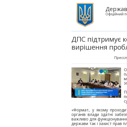
Держав
Офіційний п
ДПС підтримує к
вирішення пробл
Прессл
О
п
м
У
П
п
с
«Формат, у якому проходит
органів влади здатні забе
важливо для функціонування 
держави так і захист прав п