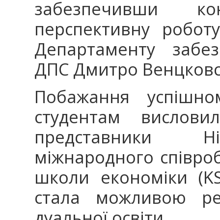
забезпечивши к
перспективну роботу
Департаменту забе
ДПС Дмитро Венцковс
Побажання успішно
студентам вислови
представники Ні
міжнародного співробі
школи економіки (KS
стала можливою ре
дуальної освіти.