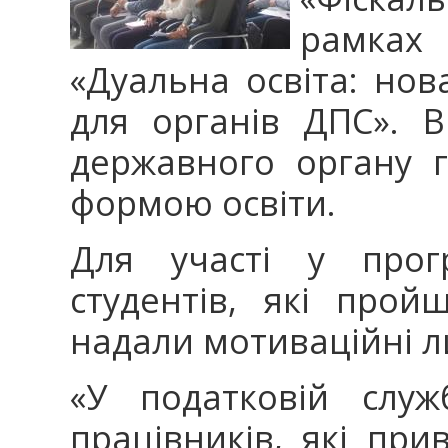
рамка
«Дуальна освіта: нов
для органів ДПС». В
державного органу 
формою освіти.
Для участі у прог
студентів, які прой
надали мотиваційні л
«У податковій служ
працівників, які прив