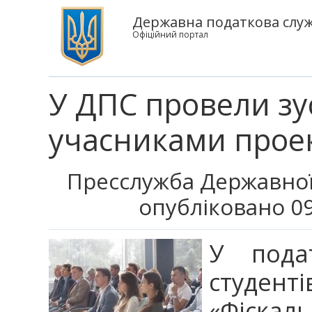
Державна податкова служ
Офіційний портал
У ДПС провели зус
учасниками проек
Пресслужба Державної
опубліковано 09
У подат
студент
«Фіскал