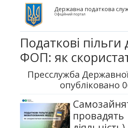
Державна податкова служ
Офіційний портал
Податкові пільги 
ФОП: як скорист
Пресслужба Державної
опубліковано 0
Самозайнят
провадят
діяльніст