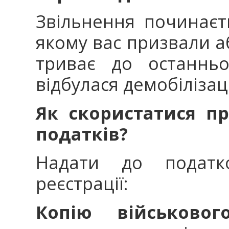
Звільнення починаєть
якому вас призвали аб
триває до останньо
відбулася демобілізаці
Як
скористатися п
податків
?
Надати до податк
реєстрації:
Копію військовог