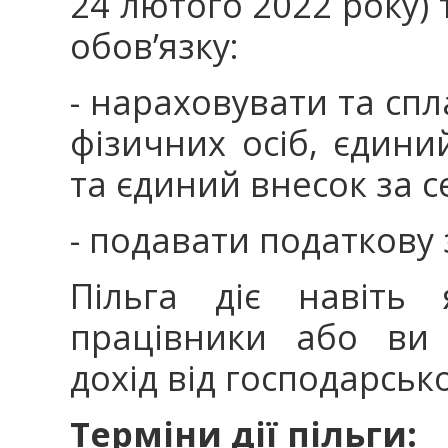
24 лютого 2022 року) 
обов’язку:
- нараховувати та сп
фізичних осіб, єдини
та єдиний внесок за с
- подавати податкову з
Пільга діє навіть
працівники або ви 
дохід від господарсько
Терміни дії пільги: