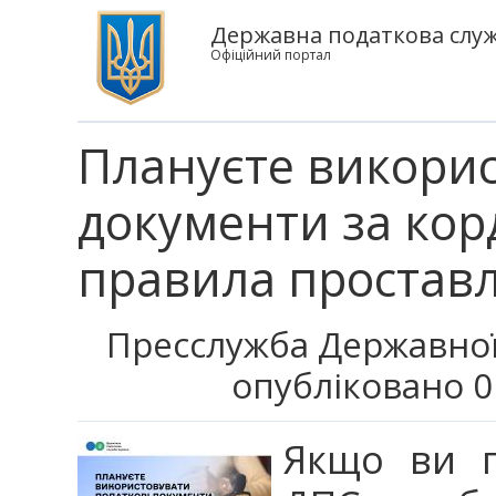
Державна податкова служ
Офіційний портал
Плануєте викорис
документи за ко
правила простав
Пресслужба Державної
опубліковано 0
Якщо ви г