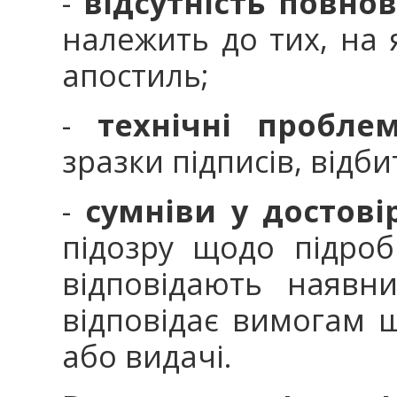
-
відсутність повно
належить до тих, на 
апостиль;
-
технічні проблем
зразки підписів, відб
-
сумніви у достовір
підозру щодо підроб
відповідають наявн
відповідає вимогам 
або видачі.