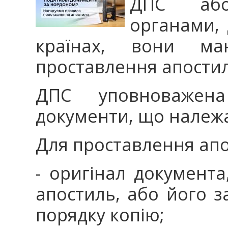
ДПС або
органами, 
країнах, вони ма
проставлення апостил
ДПС уповноважена 
документи, що належат
Для проставлення апо
- оригінал документа
апостиль, або його з
порядку копію;