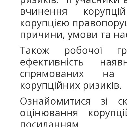
вчинення корупці
корупцією правопору
причини, умови та нас
Також робочої гру
ефективність наяв
спрямованих на з
корупційних ризиків.
Ознайомитися зі с
оцінювання корупц
посиланням