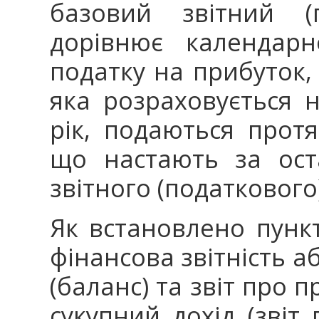
базовий звітний (
дорівнює календарн
податку на прибуток, 
яка розраховується 
рік, подаються прот
що настають за ост
звітного (податкового)
Як встановлено пункт
фінансова звітність а
(баланс) та звіт про 
сукупний дохід (звіт 