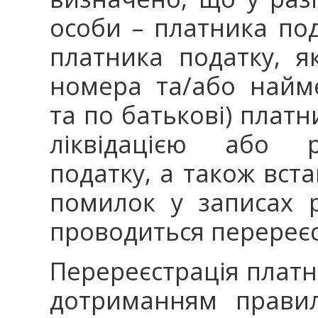
особи – платника по
платника податку, я
номера та/або найме
та по батькові) платни
ліквідацією або р
податку, а також вст
помилок у записах р
проводиться перереєс
Перереєстрація платн
дотриманням правил