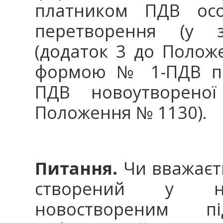
платником ПДВ осо
перетворення (у з
(додаток 3 до Полож
формою № 1-ПДВ пр
ПДВ новоутворено
Положення № 1130).
Питання.
Чи вважаєть
створений у нас
новоствореним п