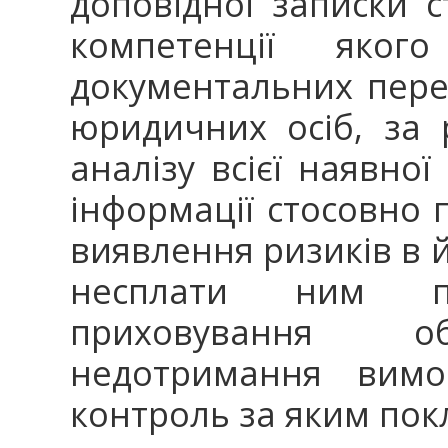
доповідної записки с
компетенції якого
документальних перев
юридичних осіб, за 
аналізу всієї наявно
інформації стосовно п
виявлення ризиків в йо
несплати ним под
приховування об’
недотримання вимог
контроль за яким пок