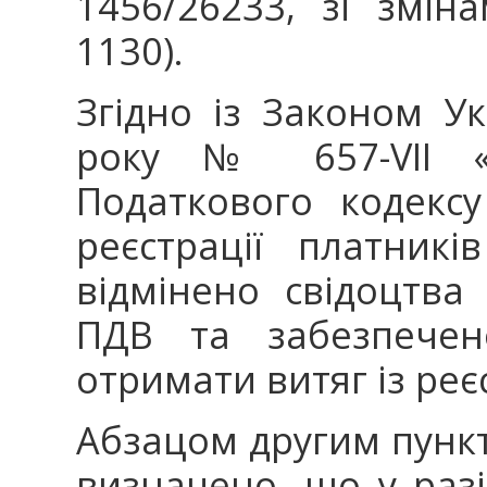
1456/26233, зі змі
1130).
Згідно із Законом У
року № 657-VII «
Податкового кодекс
реєстрації платник
відмінено свідоцтва
ПДВ та забезпечен
отримати витяг із реє
Абзацом другим пункту
визначено, що у раз