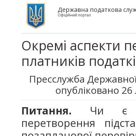
Державна податкова служ
Офіційний портал
Окремі аспекти 
платників податк
Пресслужба Державної
опубліковано 26 
Питання.
Чи є ре
перетворення підст
позапланової перевір